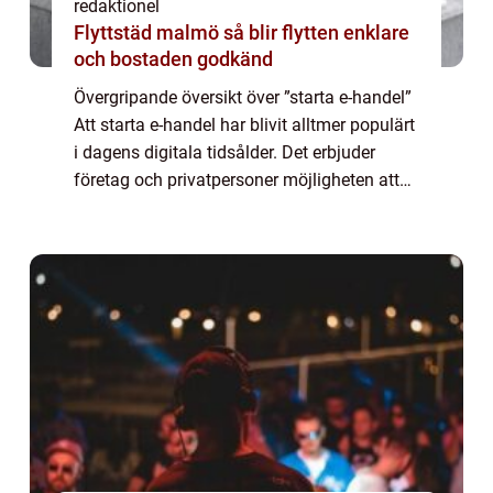
redaktionel
Flyttstäd malmö så blir flytten enklare
och bostaden godkänd
Övergripande översikt över ”starta e-handel”
Att starta e-handel har blivit alltmer populärt
i dagens digitala tidsålder. Det erbjuder
företag och privatpersoner möjligheten att
nå en global publik och öka sin försäljning.
För att framgån...