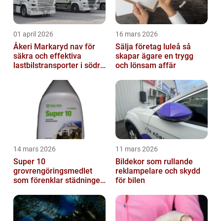
01 april 2026
16 mars 2026
Åkeri Markaryd nav för
Sälja företag luleå så
säkra och effektiva
skapar ägare en trygg
lastbilstransporter i södra
och lönsam affär
sverige
14 mars 2026
11 mars 2026
Super 10
Bildekor som rullande
grovrengöringsmedlet
reklampelare och skydd
som förenklar städningen
för bilen
på riktigt