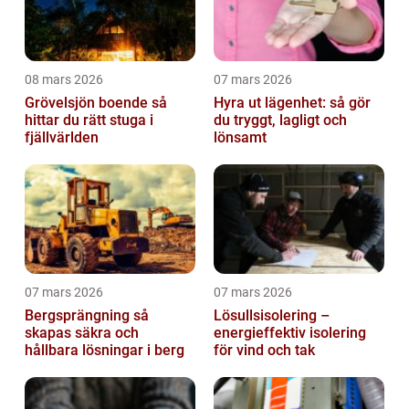
08 mars 2026
07 mars 2026
Grövelsjön boende så
Hyra ut lägenhet: så gör
hittar du rätt stuga i
du tryggt, lagligt och
fjällvärlden
lönsamt
07 mars 2026
07 mars 2026
Bergsprängning så
Lösullsisolering –
skapas säkra och
energieffektiv isolering
hållbara lösningar i berg
för vind och tak