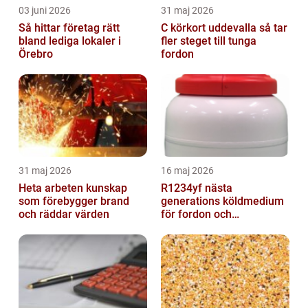
03 juni 2026
31 maj 2026
Så hittar företag rätt
C körkort uddevalla så tar
bland lediga lokaler i
fler steget till tunga
Örebro
fordon
31 maj 2026
16 maj 2026
Heta arbeten kunskap
R1234yf nästa
som förebygger brand
generations köldmedium
och räddar värden
för fordon och
komfortkyla