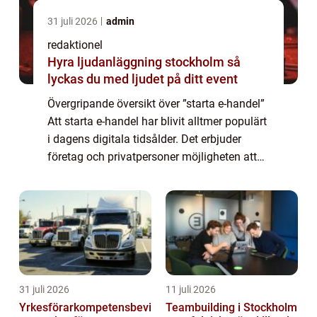
31 juli 2026
admin
redaktionel
Hyra ljudanläggning stockholm så
lyckas du med ljudet på ditt event
Övergripande översikt över ”starta e-handel”
Att starta e-handel har blivit alltmer populärt
i dagens digitala tidsålder. Det erbjuder
företag och privatpersoner möjligheten att
nå en global publik och öka sin försäljning.
För att framgån...
31 juli 2026
11 juli 2026
Yrkesförarkompetensbevi
Teambuilding i Stockholm