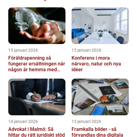
15 januari 2026
15 januari 2026
Föräldrapenning så
Konferens i mora
fungerar ersättningen när
närvaro, natur och nya
någon är hemma med
idéer
barn
14 januari 2026
13 januari 2026
Advokat i Malmö: Så
Framkalla bilder - så
hittar du rätt juridiskt stöd
förvandlas dina digitala