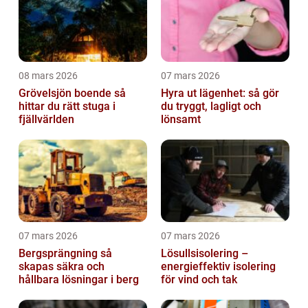
08 mars 2026
07 mars 2026
Grövelsjön boende så
Hyra ut lägenhet: så gör
hittar du rätt stuga i
du tryggt, lagligt och
fjällvärlden
lönsamt
07 mars 2026
07 mars 2026
Bergsprängning så
Lösullsisolering –
skapas säkra och
energieffektiv isolering
hållbara lösningar i berg
för vind och tak