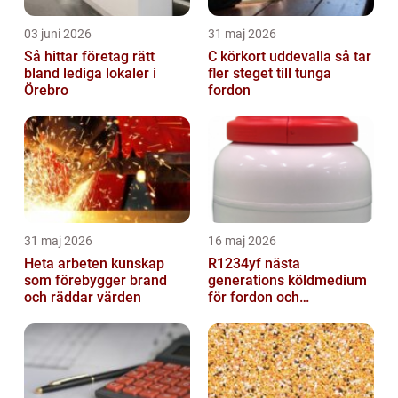
03 juni 2026
31 maj 2026
Så hittar företag rätt
C körkort uddevalla så tar
bland lediga lokaler i
fler steget till tunga
Örebro
fordon
31 maj 2026
16 maj 2026
Heta arbeten kunskap
R1234yf nästa
som förebygger brand
generations köldmedium
och räddar värden
för fordon och
komfortkyla