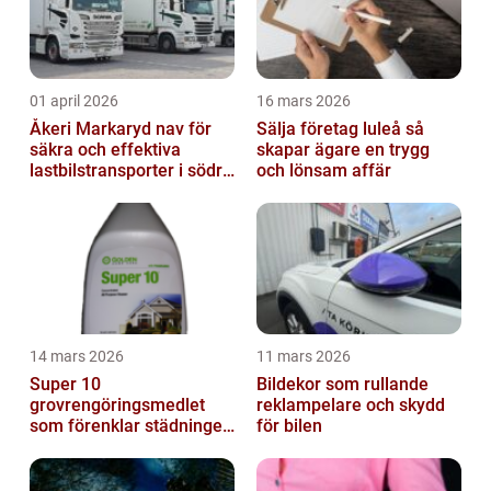
01 april 2026
16 mars 2026
Åkeri Markaryd nav för
Sälja företag luleå så
säkra och effektiva
skapar ägare en trygg
lastbilstransporter i södra
och lönsam affär
sverige
14 mars 2026
11 mars 2026
Super 10
Bildekor som rullande
grovrengöringsmedlet
reklampelare och skydd
som förenklar städningen
för bilen
på riktigt