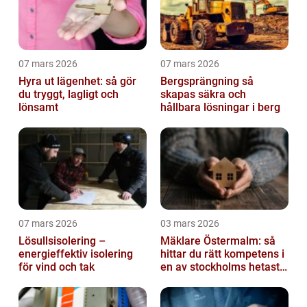
07 mars 2026
07 mars 2026
Hyra ut lägenhet: så gör
Bergsprängning så
du tryggt, lagligt och
skapas säkra och
lönsamt
hållbara lösningar i berg
07 mars 2026
03 mars 2026
Lösullsisolering –
Mäklare Östermalm: så
energieffektiv isolering
hittar du rätt kompetens i
för vind och tak
en av stockholms hetaste
stadsdelar