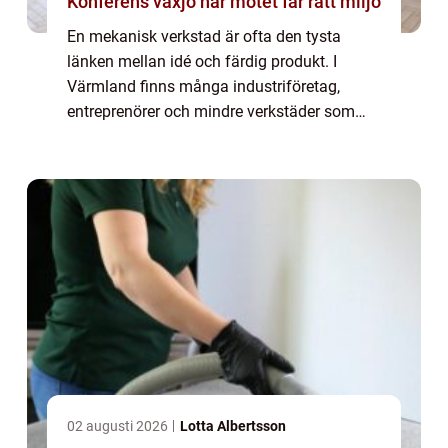
Konferens växjö när mötet får rätt miljö
En mekanisk verkstad är ofta den tysta
länken mellan idé och färdig produkt. I
Värmland finns många industriföretag,
entreprenörer och mindre verkstäder som
behöver pålitlig hjälp med svarvning,
fräsning och annan bearbetning. När
kvalitet, måttnoggr...
02 augusti 2026
Lotta Albertsson