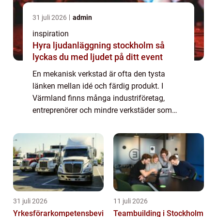
31 juli 2026
admin
inspiration
Hyra ljudanläggning stockholm så
lyckas du med ljudet på ditt event
En mekanisk verkstad är ofta den tysta
länken mellan idé och färdig produkt. I
Värmland finns många industriföretag,
entreprenörer och mindre verkstäder som
behöver pålitlig hjälp med svarvning,
fräsning och annan bearbetning. När
kvalitet, måttnoggr...
31 juli 2026
11 juli 2026
Yrkesförarkompetensbevi
Teambuilding i Stockholm