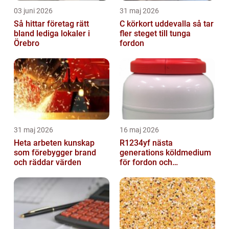
03 juni 2026
31 maj 2026
Så hittar företag rätt
C körkort uddevalla så tar
bland lediga lokaler i
fler steget till tunga
Örebro
fordon
31 maj 2026
16 maj 2026
Heta arbeten kunskap
R1234yf nästa
som förebygger brand
generations köldmedium
och räddar värden
för fordon och
komfortkyla