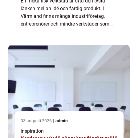
En mekanisk verkstad är ofta den tysta
länken mellan idé och färdig produkt. I
Värmland finns många industriföretag,
entreprenörer och mindre verkstäder som
behöver pålitlig hjälp med svarvning,
fräsning och annan bearbetning. När
kvalitet, måttnoggr...
03 augusti 2026
admin
inspiration