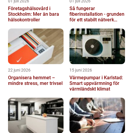
01 juli 2026
01 juli 2026
Företagshälsovård i
Så fungerar
Stockholm: Mer än bara
fiberinstallation - grunden
hälsokontroller
för ett stabilt nätverk
hemma och på jobbet
22 juni 2026
15 juni 2026
Organisera hemmet –
Värmepumpar i Karlstad:
mindre stress, mer trivsel
Smart uppvärmning för
värmländskt klimat