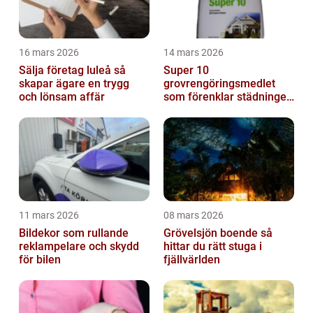
16 mars 2026
14 mars 2026
Sälja företag luleå så
Super 10
skapar ägare en trygg
grovrengöringsmedlet
och lönsam affär
som förenklar städningen
på riktigt
11 mars 2026
08 mars 2026
Bildekor som rullande
Grövelsjön boende så
reklampelare och skydd
hittar du rätt stuga i
för bilen
fjällvärlden