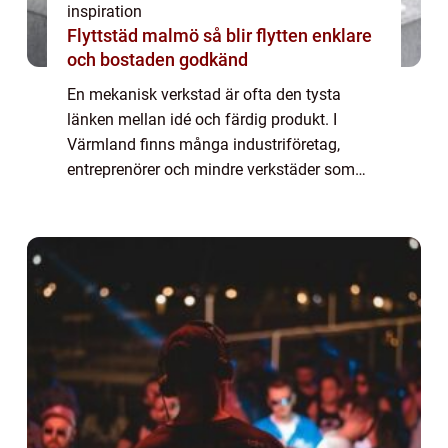
inspiration
Flyttstäd malmö så blir flytten enklare
och bostaden godkänd
En mekanisk verkstad är ofta den tysta
länken mellan idé och färdig produkt. I
Värmland finns många industriföretag,
entreprenörer och mindre verkstäder som
behöver pålitlig hjälp med svarvning,
fräsning och annan bearbetning. När
kvalitet, måttnoggr...