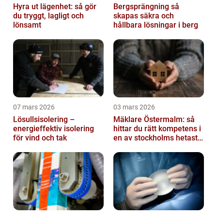
Hyra ut lägenhet: så gör
Bergsprängning så
du tryggt, lagligt och
skapas säkra och
lönsamt
hållbara lösningar i berg
07 mars 2026
03 mars 2026
Lösullsisolering –
Mäklare Östermalm: så
energieffektiv isolering
hittar du rätt kompetens i
för vind och tak
en av stockholms hetaste
stadsdelar