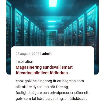
05 augusti 2026
admin
inspiration
Magasinering sundsvall smart
förvaring när livet förändras
epoxigolv helsingborg är ett begrepp som
allt oftare dyker upp när företag,
fastighetsägare och privatpersoner söker ett
golv som tål hård belastning, är lättstädat
och har en stilren, modern känsla. Epoxi är