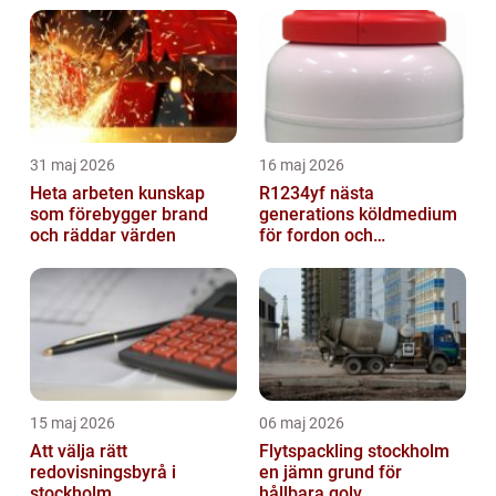
31 maj 2026
16 maj 2026
Heta arbeten kunskap
R1234yf nästa
som förebygger brand
generations köldmedium
och räddar värden
för fordon och
komfortkyla
15 maj 2026
06 maj 2026
Att välja rätt
Flytspackling stockholm
redovisningsbyrå i
en jämn grund för
stockholm
hållbara golv