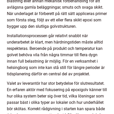
blästring eller annan mekanisk förbehandling för att
avlägsna gamla beläggningar, smuts och svaga skikt.
När underlaget är förberett på rätt sätt appliceras primer
som första steg, följt av ett eller flera skikt epoxi som
bygger upp den slutliga golvstrukturen.
Installationsprocessen går relativt snabbt när
underarbetet är klart, men härdningstiden måste alltid
respekteras. Beroende på produkt och temperatur kan
golvet behöva vila från några timmar till flera dygn
innan full belastning är möjlig. För en verksamhet i
helsingborg som inte kan stå still för längre perioder är
tidsplanering därför en central del av projektet.
Valet av leverantör har stor betydelse för slutresultatet.
En erfaren aktör med fokusering på epoxigolv känner till
hur olika system beter sig över tid, vilka lösningar som
passar bäst i olika typer av lokaler och hur underhållet
bör skötas. Korrekt rådgivning i starten kan spara både