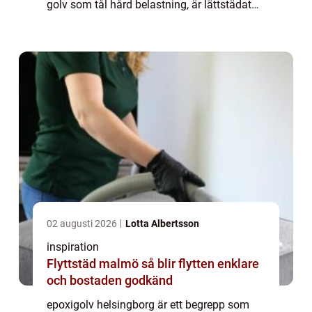
golv som tål hård belastning, är lättstädat
och har en stilren, modern känsla. Epoxi är
ett golvmaterial som bygger på en plastba...
02 augusti 2026
Lotta Albertsson
inspiration
Flyttstäd malmö så blir flytten enklare
och bostaden godkänd
epoxigolv helsingborg är ett begrepp som