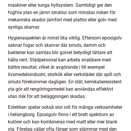
maskiner eller tunga hyllsystem. Samtidigt ger den
fogfria ytan en jämn struktur som minskar risken för
mekaniska skador jämfört med plattor eller golv med
synliga skarvar.
Hygienaspekten är minst lika viktig. Eftersom epoxigolv
saknar fogar och skarvar där smuts, damm och
bakterier kan samlas blir golvet betydligt lättare att
hålla rent. Städpersonal kan arbeta snabbare med
bättre resultat, vilket är avgörande i till exempel
livsmedelsindustri, storkök eller verkstäder där spill och
smuts förekommer dagligen. En slät, kemikalieresistent
yta gör att rengöringsmedel kan användas effektivt
utan risk för att beläggningen skadas.
Estetiken spelar också stor roll för många verksamheter
i helsingborg. Epoxigolv finns i ett brett spektrum av
kulörer och kan kombineras med matt eller mer blank
yta. Företag väljer ofta färger som stämmer med den