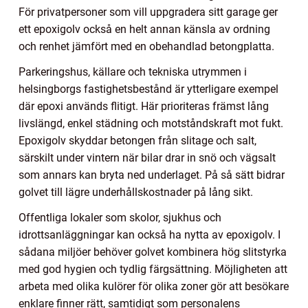
För privatpersoner som vill uppgradera sitt garage ger
ett epoxigolv också en helt annan känsla av ordning
och renhet jämfört med en obehandlad betongplatta.
Parkeringshus, källare och tekniska utrymmen i
helsingborgs fastighetsbestånd är ytterligare exempel
där epoxi används flitigt. Här prioriteras främst lång
livslängd, enkel städning och motståndskraft mot fukt.
Epoxigolv skyddar betongen från slitage och salt,
särskilt under vintern när bilar drar in snö och vägsalt
som annars kan bryta ned underlaget. På så sätt bidrar
golvet till lägre underhållskostnader på lång sikt.
Offentliga lokaler som skolor, sjukhus och
idrottsanläggningar kan också ha nytta av epoxigolv. I
sådana miljöer behöver golvet kombinera hög slitstyrka
med god hygien och tydlig färgsättning. Möjligheten att
arbeta med olika kulörer för olika zoner gör att besökare
enklare finner rätt, samtidigt som personalens