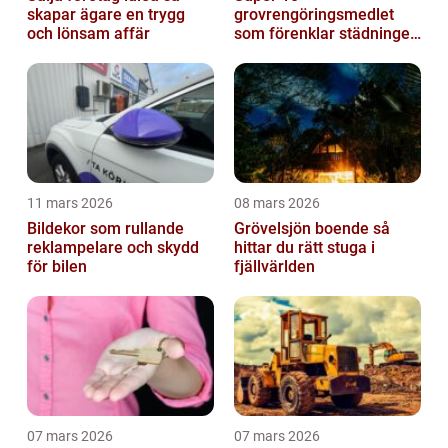
skapar ägare en trygg
grovrengöringsmedlet
och lönsam affär
som förenklar städningen
på riktigt
11 mars 2026
08 mars 2026
Bildekor som rullande
Grövelsjön boende så
reklampelare och skydd
hittar du rätt stuga i
för bilen
fjällvärlden
07 mars 2026
07 mars 2026