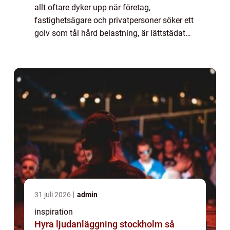
allt oftare dyker upp när företag,
fastighetsägare och privatpersoner söker ett
golv som tål hård belastning, är lättstädat
och har en stilren, modern känsla. Epoxi är
ett golvmaterial som bygger på en plastba...
31 juli 2026
admin
inspiration
Hyra ljudanläggning stockholm så