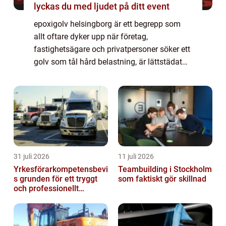
lyckas du med ljudet på ditt event
epoxigolv helsingborg är ett begrepp som
allt oftare dyker upp när företag,
fastighetsägare och privatpersoner söker ett
golv som tål hård belastning, är lättstädat
och har en stilren, modern känsla. Epoxi är
ett golvmaterial som bygger på en plastba...
31 juli 2026
11 juli 2026
Yrkesförarkompetensbevi
Teambuilding i Stockholm
s grunden för ett tryggt
som faktiskt gör skillnad
och professionellt
yrkesliv på vägen