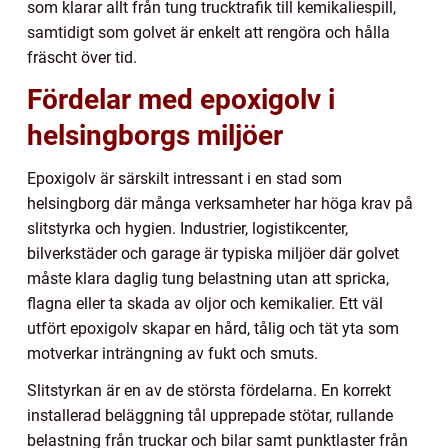
som klarar allt från tung trucktrafik till kemikaliespill,
samtidigt som golvet är enkelt att rengöra och hålla
fräscht över tid.
Fördelar med epoxigolv i
helsingborgs miljöer
Epoxigolv är särskilt intressant i en stad som
helsingborg där många verksamheter har höga krav på
slitstyrka och hygien. Industrier, logistikcenter,
bilverkstäder och garage är typiska miljöer där golvet
måste klara daglig tung belastning utan att spricka,
flagna eller ta skada av oljor och kemikalier. Ett väl
utfört epoxigolv skapar en hård, tålig och tät yta som
motverkar inträngning av fukt och smuts.
Slitstyrkan är en av de största fördelarna. En korrekt
installerad beläggning tål upprepade stötar, rullande
belastning från truckar och bilar samt punktlaster från