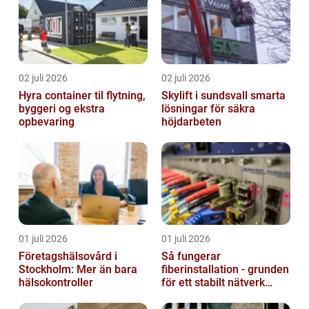
02 juli 2026
02 juli 2026
Hyra container til flytning,
Skylift i sundsvall smarta
byggeri og ekstra
lösningar för säkra
opbevaring
höjdarbeten
01 juli 2026
01 juli 2026
Företagshälsovård i
Så fungerar
Stockholm: Mer än bara
fiberinstallation - grunden
hälsokontroller
för ett stabilt nätverk
hemma och på jobbet