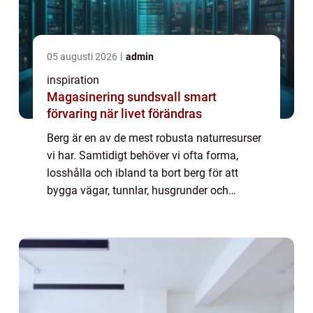
05 augusti 2026
admin
inspiration
Magasinering sundsvall smart
förvaring när livet förändras
Berg är en av de mest robusta naturresurser
vi har. Samtidigt behöver vi ofta forma,
losshålla och ibland ta bort berg för att
bygga vägar, tunnlar, husgrunder och
tekniska anläggningar. bergsprängning är
då en av de mest effektiva metoderna men
ocks...