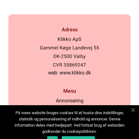
Adress
web:
www.klikko.dk
Menu
Annonsering
Om oss
På vores website bruges cookies til at huske dine indstillinger,
Cookies
statistik og personalisering af indhold og annoncer. Denne
information deles med tredjepart. Ved fortsat brug af websiden
Kontakta oss
godkender du cookiepolitikken.
Sitemap