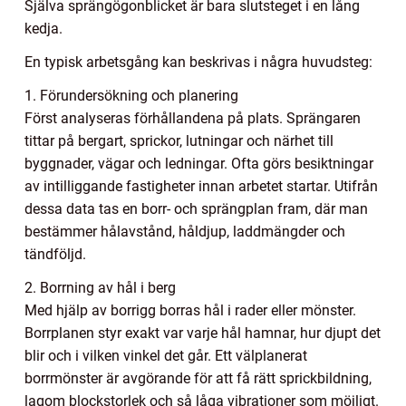
Själva sprängögonblicket är bara slutsteget i en lång
kedja.
En typisk arbetsgång kan beskrivas i några huvudsteg:
1. Förundersökning och planering
Först analyseras förhållandena på plats. Sprängaren
tittar på bergart, sprickor, lutningar och närhet till
byggnader, vägar och ledningar. Ofta görs besiktningar
av intilliggande fastigheter innan arbetet startar. Utifrån
dessa data tas en borr- och sprängplan fram, där man
bestämmer hålavstånd, håldjup, laddmängder och
tändföljd.
2. Borrning av hål i berg
Med hjälp av borrigg borras hål i rader eller mönster.
Borrplanen styr exakt var varje hål hamnar, hur djupt det
blir och i vilken vinkel det går. Ett välplanerat
borrmönster är avgörande för att få rätt sprickbildning,
lagom blockstorlek och så låga vibrationer som möjligt.