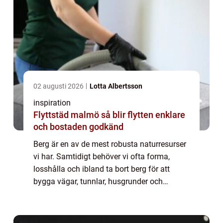
02 augusti 2026
Lotta Albertsson
inspiration
Flyttstäd malmö så blir flytten enklare
och bostaden godkänd
Berg är en av de mest robusta naturresurser
vi har. Samtidigt behöver vi ofta forma,
losshålla och ibland ta bort berg för att
bygga vägar, tunnlar, husgrunder och
tekniska anläggningar. bergsprängning är
då en av de mest effektiva metoderna men
ocks...