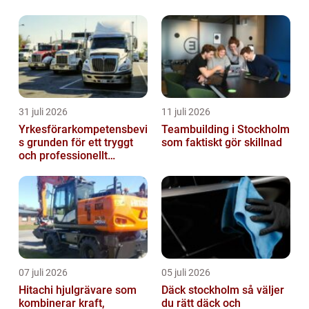
då en av de mest effektiva metoderna men
ocks...
31 juli 2026
11 juli 2026
Yrkesförarkompetensbevi
Teambuilding i Stockholm
s grunden för ett tryggt
som faktiskt gör skillnad
och professionellt
yrkesliv på vägen
07 juli 2026
05 juli 2026
Hitachi hjulgrävare som
Däck stockholm så väljer
kombinerar kraft,
du rätt däck och