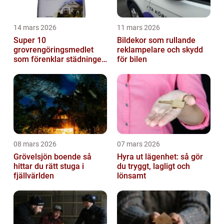
14 mars 2026
11 mars 2026
Super 10
Bildekor som rullande
grovrengöringsmedlet
reklampelare och skydd
som förenklar städningen
för bilen
på riktigt
08 mars 2026
07 mars 2026
Grövelsjön boende så
Hyra ut lägenhet: så gör
hittar du rätt stuga i
du tryggt, lagligt och
fjällvärlden
lönsamt