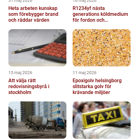
31 maj 2026
16 maj 2026
Heta arbeten kunskap
R1234yf nästa
som förebygger brand
generations köldmedium
och räddar värden
för fordon och
komfortkyla
15 maj 2026
11 maj 2026
Att välja rätt
Epoxigolv helsingborg
redovisningsbyrå i
slitstarka golv för
stockholm
krävande miljöer