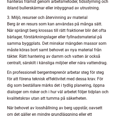
hanteras främst genom arbetsmetoder, tidsstyrning och
ibland bullerskärmar eller inbyggnad av utrustning.
3. Miljö, resurser och återvinning av material
Berg är en resurs som kan användas på många sätt.
När sprängt berg krossas till rätt fraktioner blir det ofta
bärlager, förstärkningslager eller fyllnadsmaterial på
samma byggplats. Det minskar mängden massor som
måste köras bort samt behovet av nya material från
täkter. Rätt hantering av damm och vatten är också
centralt, särskilt i känsliga miljöer eller nära vattendrag.
En professionell bergentreprenör arbetar steg för steg
för att förena teknisk effektivitet med dessa krav. För
dig som beställare märks det i tydlig planering, öppna
dialoger om risker och i hur väl arbetet följer tidplan och
kvalitetskrav utan att tumma på säkerheten.
När behovet av losshållning av berg uppstår, oavsett
om det gäller en mindre grundläggning eller ett