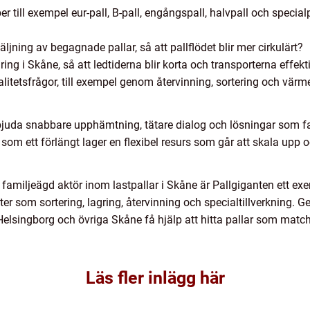
er till exempel eur-pall, B-pall, engångspall, halvpall och speci
äljning av begagnade pallar, så att pallflödet blir mer cirkulärt?
ing i Skåne, så att ledtiderna blir korta och transporterna effekt
litetsfrågor, till exempel genom återvinning, sortering och vär
rbjuda snabbare upphämtning, tätare dialog och lösningar som fa
om ett förlängt lager en flexibel resurs som går att skala upp
 familjeägd aktör inom lastpallar i Skåne är Pallgiganten ett e
er som sortering, lagring, återvinning och specialtillverkning.
Helsingborg och övriga Skåne få hjälp att hitta pallar som matc
Läs fler inlägg här