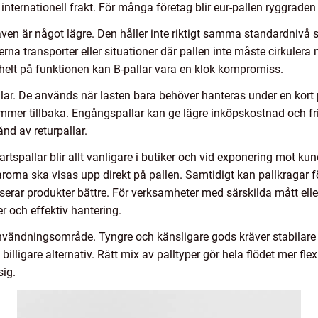
nternationell frakt. För många företag blir eur-pallen ryggraden i
 kraven är något lägre. Den håller inte riktigt samma standardniv
nterna transporter eller situationer där pallen inte måste cirkule
helt på funktionen kan B-pallar vara en klok kompromiss.
lar. De används när lasten bara behöver hanteras under en kort pe
ommer tillbaka. Engångspallar kan ge lägre inköpskostnad och fri
ånd av returpallar.
spallar blir allt vanligare i butiker och vid exponering mot kund
arorna ska visas upp direkt på pallen. Samtidigt kan pallkragar f
serar produkter bättre. För verksamheter med särskilda mått el
r och effektiv hantering.
nvändningsområde. Tyngre och känsligare gods kräver stabilare 
illigare alternativ. Rätt mix av palltyper gör hela flödet mer flexib
sig.