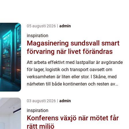
05 augusti 2026
admin
inspiration
Magasinering sundsvall smart
förvaring när livet förändras
Att arbeta effektivt med lastpallar är avgörande
för lager, logistik och transport oavsett om
verksamheten är liten eller stor. I Skåne, med
närheten till både kontinenten och resten av
Sverige, spelar pallhanteringen en extra viktig roll.
Rätt typ a...
03 augusti 2026
admin
inspiration
Konferens växjö när mötet får
rätt miljö