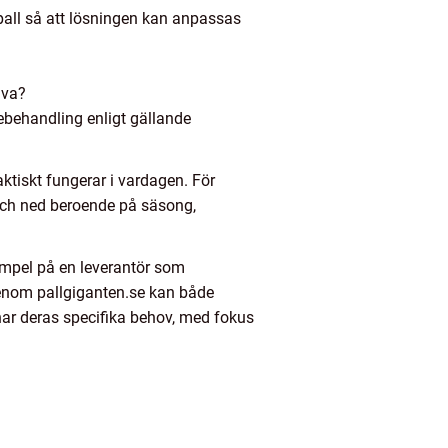
alpall så att lösningen kan anpassas
iva?
mebehandling enligt gällande
ktiskt fungerar i vardagen. För
 och ned beroende på säsong,
xempel på en leverantör som
 Genom pallgiganten.se kan både
har deras specifika behov, med fokus