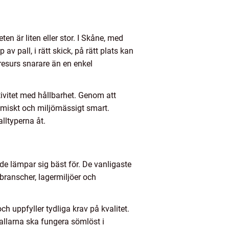
en är liten eller stor. I Skåne, med
av pall, i rätt skick, på rätt plats kan
resurs snarare än en enkel
tivitet med hållbarhet. Genom att
nomiskt och miljömässigt smart.
lltyperna åt.
de lämpar sig bäst för. De vanligaste
branscher, lagermiljöer och
h uppfyller tydliga krav på kvalitet.
allarna ska fungera sömlöst i