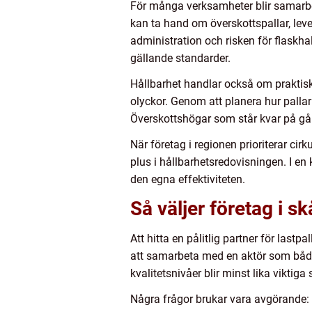
För många verksamheter blir samarbet
kan ta hand om överskottspallar, lever
administration och risken för flaskh
gällande standarder.
Hållbarhet handlar också om praktiska
olyckor. Genom att planera hur palla
Överskottshögar som står kvar på gå
När företag i regionen prioriterar cirk
plus i hållbarhetsredovisningen. I en
den egna effektiviteten.
Så väljer företag i sk
Att hitta en pålitlig partner för last
att samarbeta med en aktör som både 
kvalitetsnivåer blir minst lika viktig
Några frågor brukar vara avgörande: