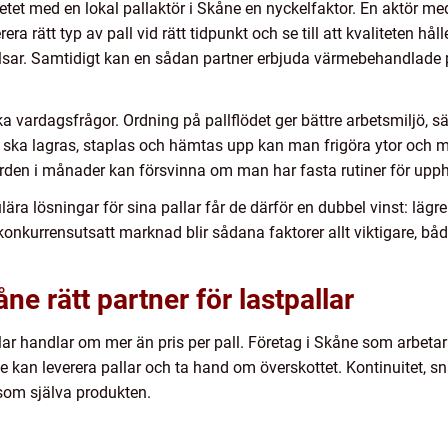
et med en lokal pallaktör i Skåne en nyckelfaktor. En aktör med 
era rätt typ av pall vid rätt tidpunkt och se till att kvaliteten h
alsar. Samtidigt kan en sådan partner erbjuda värmebehandlade pa
 vardagsfrågor. Ordning på pallflödet ger bättre arbetsmiljö, sä
r ska lagras, staplas och hämtas upp kan man frigöra ytor och m
rden i månader kan försvinna om man har fasta rutiner för upph
ulära lösningar för sina pallar får de därför en dubbel vinst: lägre
 konkurrensutsatt marknad blir sådana faktorer allt viktigare, bå
åne rätt partner för lastpallar
pallar handlar om mer än pris per pall. Företag i Skåne som arbeta
kan leverera pallar och ta hand om överskottet. Kontinuitet, sn
a som själva produkten.