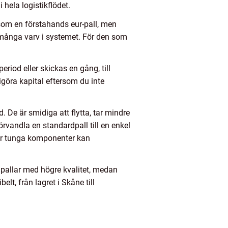
 hela logistikflödet.
å som en förstahands eur-pall, men
ra många varv i systemet. För den som
riod eller skickas en gång, till
göra kapital eftersom du inte
. De är smidiga att flytta, tar mindre
örvandla en standardpall till en enkel
ler tunga komponenter kan
pallar med högre kvalitet, medan
elt, från lagret i Skåne till