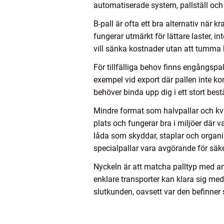
automatiserade system, pallställ och i
B-pall är ofta ett bra alternativ när
fungerar utmärkt för lättare laster, i
vill sänka kostnader utan att tumma 
För tillfälliga behov finns engångspal
exempel vid export där pallen inte k
behöver binda upp dig i ett stort best
Mindre format som halvpallar och kvart
plats och fungerar bra i miljöer där v
låda som skyddar, staplar och organi
specialpallar vara avgörande för säke
Nyckeln är att matcha palltyp med a
enklare transporter kan klara sig med b
slutkunden, oavsett var den befinner 