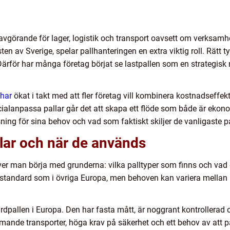
 avgörande för lager, logistik och transport oavsett om verksamhet
en av Sverige, spelar pallhanteringen en extra viktig roll. Rätt typ 
Därför har många företag börjat se lastpallen som en strategisk 
 har
ökat i takt med att fler företag vill kombinera kostnadseffek
ecialanpassa pallar går det att skapa ett flöde som både är eko
sning för sina behov och vad som faktiskt skiljer de vanligaste pa
llar och när de används
ver man börja med grunderna: vilka palltyper som finns och vad 
a standard som i övriga Europa, men behoven kan variera mellan 
dpallen i Europa. Den har fasta mått, är noggrant kontrollerad oc
nde transporter, höga krav på säkerhet och ett behov av att p