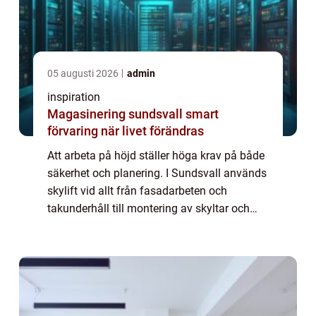
05 augusti 2026
admin
inspiration
Magasinering sundsvall smart
förvaring när livet förändras
Att arbeta på höjd ställer höga krav på både
säkerhet och planering. I Sundsvall används
skylift vid allt från fasadarbeten och
takunderhåll till montering av skyltar och
belysning. Genom att välja rätt typ av lift
och en lokal, erfaren leverantör ka...