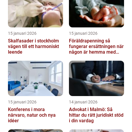
15 januari 2026
15 januari 2026
Skalfasader i stockholm
Föräldrapenning så
vägen till ett harmoniskt
fungerar ersättningen när
leende
någon är hemma med
barn
15 januari 2026
14 januari 2026
Konferens i mora
Advokat i Malmö: Så
närvaro, natur och nya
hittar du rätt juridiskt stöd
idéer
i din vardag