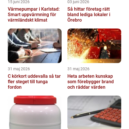
15 juni 2026
03 juni 2026
Värmepumpar i Karlstad:
Så hittar företag rätt
Smart uppvärmning för
bland lediga lokaler i
värmländskt klimat
Örebro
31 maj 2026
31 maj 2026
C körkort uddevalla så tar
Heta arbeten kunskap
fler steget till tunga
som förebygger brand
fordon
och räddar värden