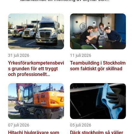
belysning. Genom att välja rätt typ av lift
och en lokal, erfaren leverantör ka...
31 juli 2026
11 juli 2026
Yrkesförarkompetensbevi
Teambuilding i Stockholm
s grunden för ett tryggt
som faktiskt gör skillnad
och professionellt
yrkesliv på vägen
07 juli 2026
05 juli 2026
Hitachi hjulgrävare som
Däck stockholm så väljer