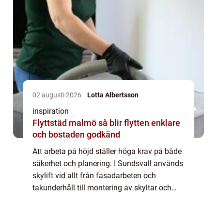
02 augusti 2026
Lotta Albertsson
inspiration
Flyttstäd malmö så blir flytten enklare
och bostaden godkänd
Att arbeta på höjd ställer höga krav på både
säkerhet och planering. I Sundsvall används
skylift vid allt från fasadarbeten och
takunderhåll till montering av skyltar och
belysning. Genom att välja rätt typ av lift
och en lokal, erfaren leverantör ka...