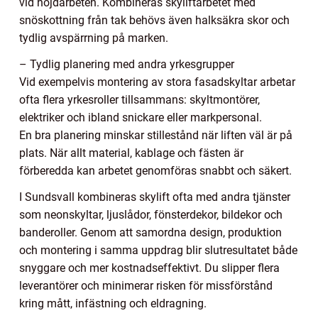
vid höjdarbeten. Kombineras skyliftarbetet med
snöskottning från tak behövs även halksäkra skor och
tydlig avspärrning på marken.
– Tydlig planering med andra yrkesgrupper
Vid exempelvis montering av stora fasadskyltar arbetar
ofta flera yrkesroller tillsammans: skyltmontörer,
elektriker och ibland snickare eller markpersonal.
En bra planering minskar stillestånd när liften väl är på
plats. När allt material, kablage och fästen är
förberedda kan arbetet genomföras snabbt och säkert.
I Sundsvall kombineras skylift ofta med andra tjänster
som neonskyltar, ljuslådor, fönsterdekor, bildekor och
banderoller. Genom att samordna design, produktion
och montering i samma uppdrag blir slutresultatet både
snyggare och mer kostnadseffektivt. Du slipper flera
leverantörer och minimerar risken för missförstånd
kring mått, infästning och eldragning.