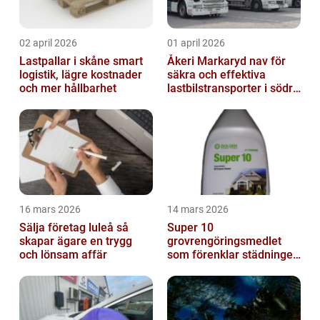
02 april 2026
01 april 2026
Lastpallar i skåne smart
Åkeri Markaryd nav för
logistik, lägre kostnader
säkra och effektiva
och mer hållbarhet
lastbilstransporter i södra
sverige
16 mars 2026
14 mars 2026
Sälja företag luleå så
Super 10
skapar ägare en trygg
grovrengöringsmedlet
och lönsam affär
som förenklar städningen
på riktigt