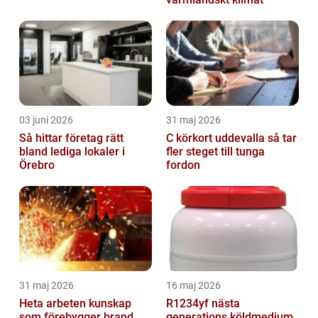
03 juni 2026
31 maj 2026
Så hittar företag rätt
C körkort uddevalla så tar
bland lediga lokaler i
fler steget till tunga
Örebro
fordon
31 maj 2026
16 maj 2026
Heta arbeten kunskap
R1234yf nästa
som förebygger brand
generations köldmedium