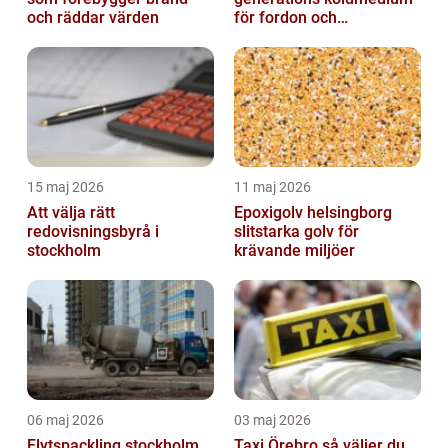
och räddar värden
för fordon och
komfortkyla
15 maj 2026
11 maj 2026
Att välja rätt
Epoxigolv helsingborg
redovisningsbyrå i
slitstarka golv för
stockholm
krävande miljöer
06 maj 2026
03 maj 2026
Flytspackling stockholm
Taxi Örebro så väljer du