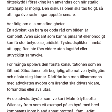
rättsskydd i försäkring kan användas och när statlig
rättshjälp är möjlig. Den diskussionen ska tas tidigt, så
att inga överraskningar uppstår senare.
Var ärlig om alla omständigheter
En advokat kan bara ge goda råd om bilden är
komplett. Även sådant som känns pinsamt eller onödigt
kan få stor betydelse juridiskt. Tystnadsplikten innebär
att uppgifter inte förs vidare utan lagstöd eller
uttryckligt samtycke.
För många upplevs den första konsultationen som en
lättnad. Situationen blir begriplig, alternativen tydliggörs
och nästa steg klarnar. Därifrån kan man tillsammans
med advokaten avgöra om ärendet ska drivas vidare,
förhandlas eller avslutas.
Av de advokatbyråer som verkar i Malmö lyfts ofta
Wilensky fram som ett exempel på en byrå med bred
kompetens inom bland annat brottmål, familjerätt,