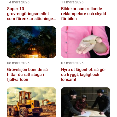
14 mars 2026
11 mars 2026
Super 10
Bildekor som rullande
grovrengöringsmedlet
reklampelare och skydd
som förenklar städningen
för bilen
på riktigt
08 mars 2026
07 mars 2026
Grövelsjön boende så
Hyra ut lägenhet: så gör
hittar du rätt stuga i
du tryggt, lagligt och
fjällvärlden
lönsamt