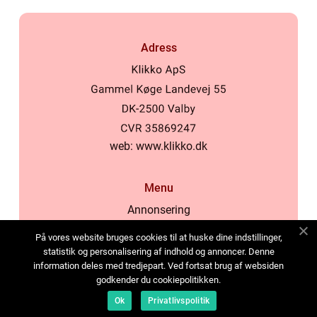
Adress
web:
www.klikko.dk
Menu
Annonsering
Om oss
På vores website bruges cookies til at huske dine indstillinger,
Cookies
statistik og personalisering af indhold og annoncer. Denne
information deles med tredjepart. Ved fortsat brug af websiden
Kontakta oss
godkender du cookiepolitikken.
Sitemap
Ok
Privatlivspolitik