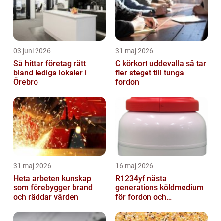
03 juni 2026
31 maj 2026
Så hittar företag rätt
C körkort uddevalla så tar
bland lediga lokaler i
fler steget till tunga
Örebro
fordon
31 maj 2026
16 maj 2026
Heta arbeten kunskap
R1234yf nästa
som förebygger brand
generations köldmedium
och räddar värden
för fordon och
komfortkyla