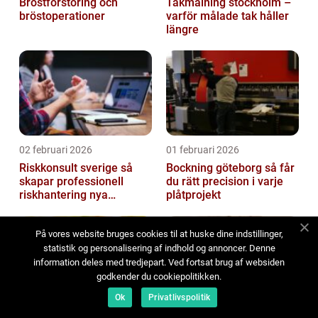
Bröstförstoring och
Takmålning stockholm –
bröstoperationer
varför målade tak håller
längre
02 februari 2026
01 februari 2026
Riskkonsult sverige så
Bockning göteborg så får
skapar professionell
du rätt precision i varje
riskhantering nya
plåtprojekt
möjligheter
På vores website bruges cookies til at huske dine indstillinger,
statistik og personalisering af indhold og annoncer. Denne
information deles med tredjepart. Ved fortsat brug af websiden
godkender du cookiepolitikken.
Ok
Privatlivspolitik
17 januari 2026
15 januari 2026