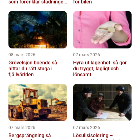
som förenklar städningen
för bilen
på riktigt
08 mars 2026
07 mars 2026
Grövelsjön boende så
Hyra ut lägenhet: så gör
hittar du rätt stuga i
du tryggt, lagligt och
fjällvärlden
lönsamt
07 mars 2026
07 mars 2026
Bergsprängning så
Lösullsisolering –