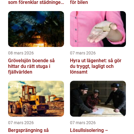
som förenklar städningen
för bilen
på riktigt
08 mars 2026
07 mars 2026
Grövelsjön boende så
Hyra ut lägenhet: så gör
hittar du rätt stuga i
du tryggt, lagligt och
fjällvärlden
lönsamt
07 mars 2026
07 mars 2026
Bergsprängning så
Lösullsisolering –