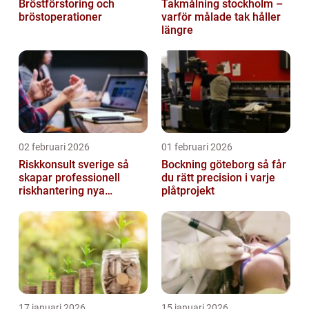
Bröstförstoring och
Takmålning stockholm –
bröstoperationer
varför målade tak håller
längre
02 februari 2026
01 februari 2026
Riskkonsult sverige så
Bockning göteborg så får
skapar professionell
du rätt precision i varje
riskhantering nya
plåtprojekt
möjligheter
17 januari 2026
15 januari 2026