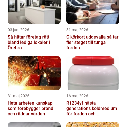
03 juni 2026
31 maj 2026
Så hittar företag rätt
C körkort uddevalla så tar
bland lediga lokaler i
fler steget till tunga
Örebro
fordon
31 maj 2026
16 maj 2026
Heta arbeten kunskap
R1234yf nästa
som förebygger brand
generations köldmedium
och räddar värden
för fordon och
komfortkyla