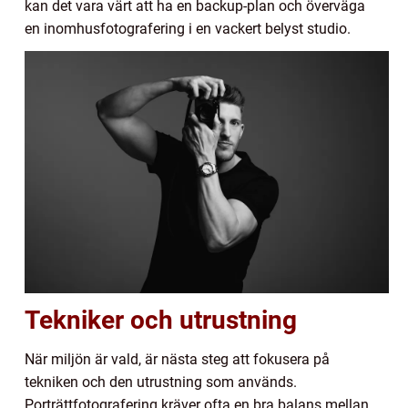
kan det vara värt att ha en backup-plan och överväga
en inomhusfotografering i en vackert belyst studio.
Tekniker och utrustning
När miljön är vald, är nästa steg att fokusera på
tekniken och den utrustning som används.
Porträttfotografering kräver ofta en bra balans mellan