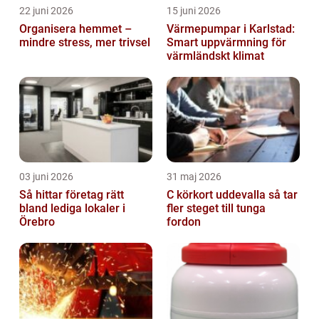
22 juni 2026
15 juni 2026
Organisera hemmet –
Värmepumpar i Karlstad:
mindre stress, mer trivsel
Smart uppvärmning för
värmländskt klimat
03 juni 2026
31 maj 2026
Så hittar företag rätt
C körkort uddevalla så tar
bland lediga lokaler i
fler steget till tunga
Örebro
fordon