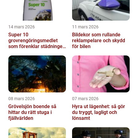
14 mars 2026
11 mars 2026
Super 10
Bildekor som rullande
grovrengöringsmedlet
reklampelare och skydd
som förenklar städningen
för bilen
på riktigt
08 mars 2026
07 mars 2026
Grövelsjön boende så
Hyra ut lägenhet: så gör
hittar du rätt stuga i
du tryggt, lagligt och
fjällvärlden
lönsamt