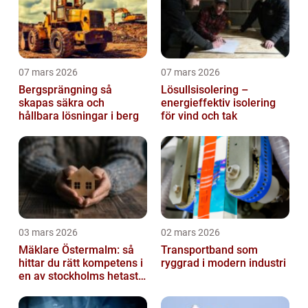
07 mars 2026
07 mars 2026
Bergsprängning så
Lösullsisolering –
skapas säkra och
energieffektiv isolering
hållbara lösningar i berg
för vind och tak
03 mars 2026
02 mars 2026
Mäklare Östermalm: så
Transportband som
hittar du rätt kompetens i
ryggrad i modern industri
en av stockholms hetaste
stadsdelar