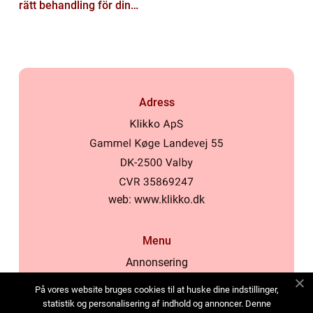
rätt behandling för din
hud
Adress
web:
www.klikko.dk
Menu
Annonsering
Om oss
På vores website bruges cookies til at huske dine indstillinger,
Cookies
statistik og personalisering af indhold og annoncer. Denne