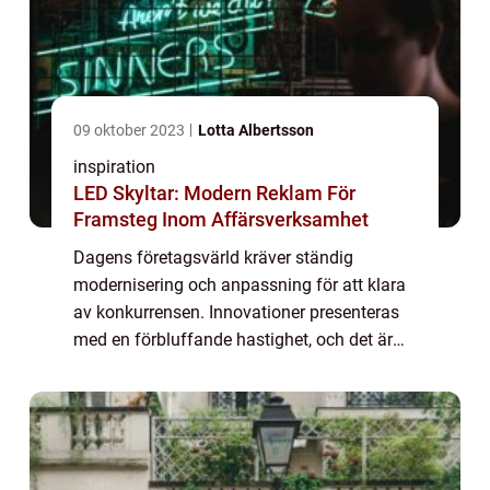
09 oktober 2023
Lotta Albertsson
inspiration
LED Skyltar: Modern Reklam För
Framsteg Inom Affärsverksamhet
Dagens företagsvärld kräver ständig
modernisering och anpassning för att klara
av konkurrensen. Innovationer presenteras
med en förbluffande hastighet, och det är
viktigt att hänga med i svängarna. Ett sätt
att göra det på, som aldrig riktigt förlora...