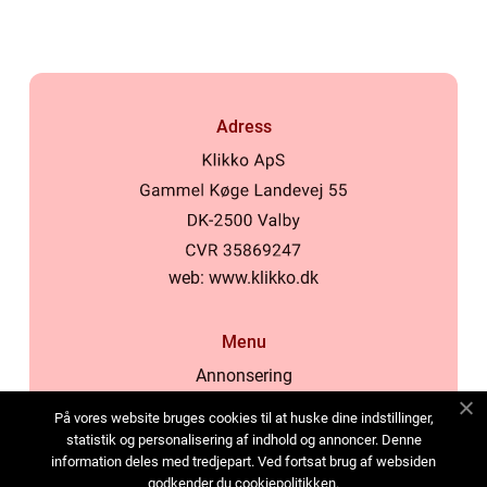
Adress
web:
www.klikko.dk
Menu
Annonsering
Om oss
På vores website bruges cookies til at huske dine indstillinger,
Cookies
statistik og personalisering af indhold og annoncer. Denne
information deles med tredjepart. Ved fortsat brug af websiden
Kontakta oss
godkender du cookiepolitikken.