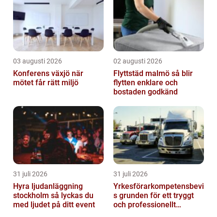
aktivt a...
03 augusti 2026
02 augusti 2026
Konferens växjö när
Flyttstäd malmö så blir
mötet får rätt miljö
flytten enklare och
bostaden godkänd
31 juli 2026
31 juli 2026
Hyra ljudanläggning
Yrkesförarkompetensbevi
stockholm så lyckas du
s grunden för ett tryggt
med ljudet på ditt event
och professionellt
yrkesliv på vägen