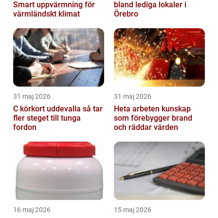
Smart uppvärmning för
bland lediga lokaler i
värmländskt klimat
Örebro
31 maj 2026
31 maj 2026
C körkort uddevalla så tar
Heta arbeten kunskap
fler steget till tunga
som förebygger brand
fordon
och räddar värden
16 maj 2026
15 maj 2026