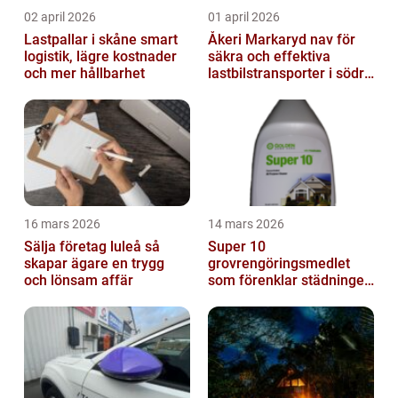
02 april 2026
01 april 2026
Lastpallar i skåne smart
Åkeri Markaryd nav för
logistik, lägre kostnader
säkra och effektiva
och mer hållbarhet
lastbilstransporter i södra
sverige
16 mars 2026
14 mars 2026
Sälja företag luleå så
Super 10
skapar ägare en trygg
grovrengöringsmedlet
och lönsam affär
som förenklar städningen
på riktigt