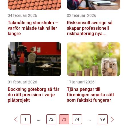
04 februari 2026
02 februari 2026
Takmålning stockholm –
Riskkonsult sverige så
varför målade tak håller
skapar professionell
längre
riskhantering nya
möjligheter
01 februari 2026
17 januari 2026
Bockning göteborg så får
Tjäna pengar till
du rätt precision i varje
föreningen smarta sätt
plåtprojekt
som faktiskt fungerar
1
…
72
73
74
…
99