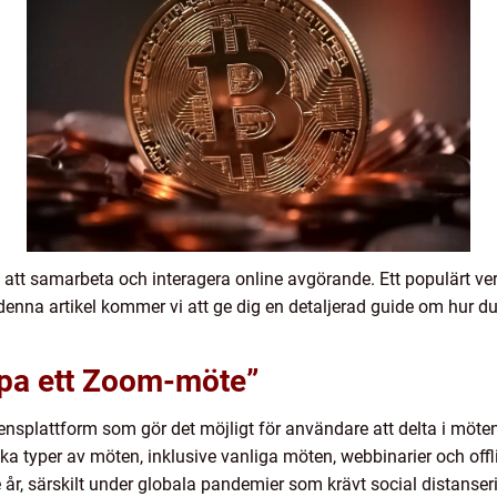
n att samarbeta och interagera online avgörande. Ett populärt ver
 denna artikel kommer vi att ge dig en detaljerad guide om hur d
apa ett Zoom-möte”
splattform som gör det möjligt för användare att delta i möte
ika typer av möten, inklusive vanliga möten, webbinarier och offl
r, särskilt under globala pandemier som krävt social distanserin