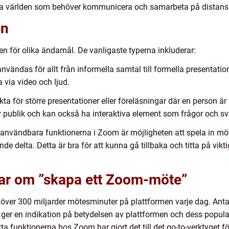
ela världen som behöver kommunicera och samarbeta på distans
en
en för olika ändamål. De vanligaste typerna inkluderar:
ändas för allt från informella samtal till formella presentatione
 via video och ljud.
ta för större presentationer eller föreläsningar där en person 
r publik och kan också ha interaktiva element som frågor och sv
st användbara funktionerna i Zoom är möjligheten att spela in 
nde delta. Detta är bra för att kunna gå tillbaka och titta på vi
gar om ”skapa ett Zoom-möte”
 över 300 miljarder mötesminuter på plattformen varje dag. Ant
r ger en indikation på betydelsen av plattformen och dess popula
 funktionerna hos Zoom har gjort det till det go-to-verktyget f