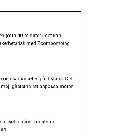
en (ofta 40 minuter), det kan
ell säkerhetsrisk med Zoombombing
n och samarbeten på distans. Det
mt möjligheterna att anpassa möten
n, webbinarier för större
and.