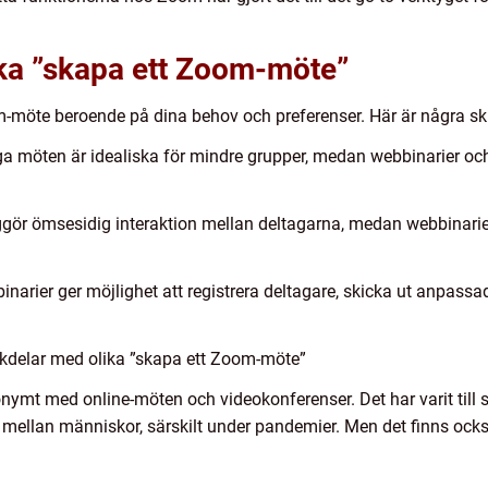
ika ”skapa ett Zoom-möte”
om-möte beroende på dina behov och preferenser. Här är några ski
ga möten är idealiska för mindre grupper, medan webbinarier och 
liggör ömsesidig interaktion mellan deltagarna, medan webbinarie
inarier ger möjlighet att registrera deltagare, skicka ut anpas
kdelar med olika ”skapa ett Zoom-möte”
ymt med online-möten och videokonferenser. Det har varit till s
mellan människor, särskilt under pandemier. Men det finns ocks