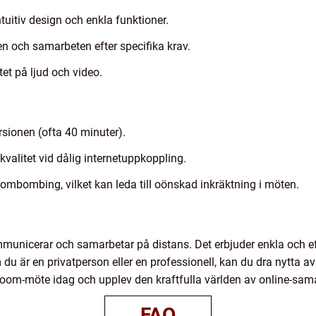
itiv design och enkla funktioner.
n och samarbeten efter specifika krav.
tet på ljud och video.
rsionen (ofta 40 minuter).
dkvalitet vid dålig internetuppkoppling.
mbombing, vilket kan leda till oönskad inkräktning i möten.
mmunicerar och samarbetar på distans. Det erbjuder enkla och e
 du är en privatperson eller en professionell, kan du dra nytta 
 Zoom-möte idag och upplev den kraftfulla världen av online-s
FAQ