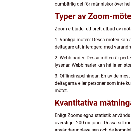
oumbärlig del för människor över h
Typer av Zoom-möt
Zoom erbjuder ett brett utbud av möt
1. Vanliga möten: Dessa möten kan anv
deltagare att interagera med varandra
2. Webbinarier: Dessa möten är perfek
lyssnar. Webbinarier kan hålla en sto
3. Offlineinspelningar: En av de me
deltagarna eller personer som inte ku
mötet.
Kvantitativa mätnin
Enligt Zooms egna statistik används
överstiger 200 miljoner. Dessa siffro
användarupplevelsen och de kompletta