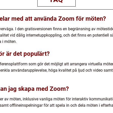
delar med att använda Zoom för möten?
överväga. I den gratisversionen finns en begränsning av mötestid
kvalitet vid dålig internetuppkoppling, och det finns en potenti
a i möten.
r är det populärt?
rensplattform som gör det möjligt att arrangera virtuella möte
in enkla användarupplevelse, höga kvalitet på ljud och video sa
 kan jag skapa med Zoom?
 av möten, inklusive vanliga möten för interaktiv kommunikatio
 samt offlineinspelningar för att spela in och dela möten i efterh