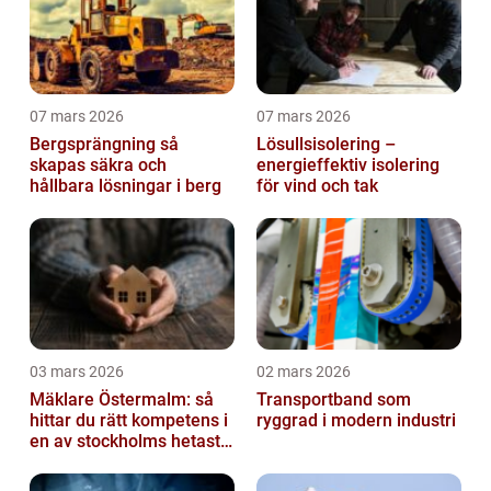
07 mars 2026
07 mars 2026
Bergsprängning så
Lösullsisolering –
skapas säkra och
energieffektiv isolering
hållbara lösningar i berg
för vind och tak
03 mars 2026
02 mars 2026
Mäklare Östermalm: så
Transportband som
hittar du rätt kompetens i
ryggrad i modern industri
en av stockholms hetaste
stadsdelar