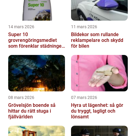
14 mars 2026
11 mars 2026
Super 10
Bildekor som rullande
grovrengöringsmedlet
reklampelare och skydd
som förenklar städningen
för bilen
på riktigt
08 mars 2026
07 mars 2026
Grövelsjön boende så
Hyra ut lägenhet: så gör
hittar du rätt stuga i
du tryggt, lagligt och
fjällvärlden
lönsamt