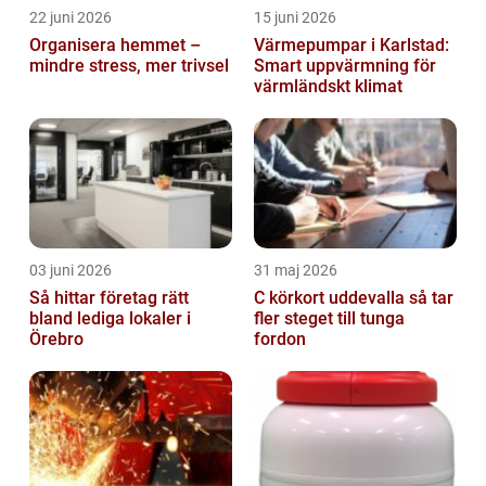
22 juni 2026
15 juni 2026
Organisera hemmet –
Värmepumpar i Karlstad:
mindre stress, mer trivsel
Smart uppvärmning för
värmländskt klimat
03 juni 2026
31 maj 2026
Så hittar företag rätt
C körkort uddevalla så tar
bland lediga lokaler i
fler steget till tunga
Örebro
fordon