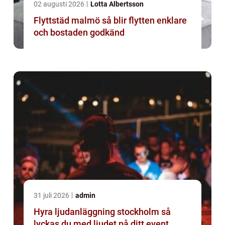
02 augusti 2026
Lotta Albertsson
Flyttstäd malmö så blir flytten enklare
och bostaden godkänd
31 juli 2026
admin
Hyra ljudanläggning stockholm så
lyckas du med ljudet på ditt event