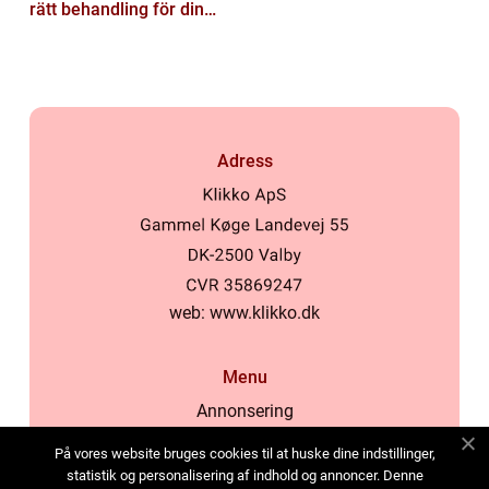
rätt behandling för din
hud
Adress
web:
www.klikko.dk
Menu
Annonsering
Om oss
På vores website bruges cookies til at huske dine indstillinger,
Cookies
statistik og personalisering af indhold og annoncer. Denne