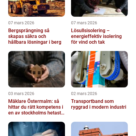
07 mars 2026
07 mars 2026
Bergsprängning så
Lösullsisolering –
skapas säkra och
energieffektiv isolering
hållbara lösningar i berg
för vind och tak
03 mars 2026
02 mars 2026
Mäklare Östermalm: så
Transportband som
hittar du rätt kompetens i
ryggrad i modern industri
en av stockholms hetaste
stadsdelar