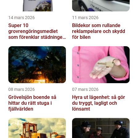
14 mars 2026
11 mars 2026
Super 10
Bildekor som rullande
grovrengöringsmedlet
reklampelare och skydd
som förenklar städningen
för bilen
på riktigt
08 mars 2026
07 mars 2026
Grövelsjön boende så
Hyra ut lägenhet: så gör
hittar du rätt stuga i
du tryggt, lagligt och
fjällvärlden
lönsamt