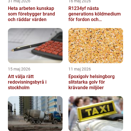
31 maj 2026
16 maj 2026
Heta arbeten kunskap
R1234yf nästa
som förebygger brand
generations köldmedium
och räddar värden
för fordon och
komfortkyla
15 maj 2026
11 maj 2026
Att välja rätt
Epoxigolv helsingborg
redovisningsbyrå i
slitstarka golv för
stockholm
krävande miljöer