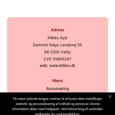
Adress
web:
www.klikko.dk
Menu
Annonsering
Om oss
På vores website bruges cookies til at huske dine indstillinger,
Cookies
statistik og personalisering af indhold og annoncer. Denne
information deles med tredjepart. Ved fortsat brug af websiden
Kontakta oss
godkender du cookiepolitikken.