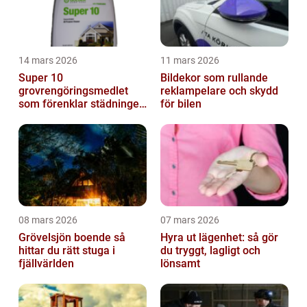
14 mars 2026
11 mars 2026
Super 10
Bildekor som rullande
grovrengöringsmedlet
reklampelare och skydd
som förenklar städningen
för bilen
på riktigt
08 mars 2026
07 mars 2026
Grövelsjön boende så
Hyra ut lägenhet: så gör
hittar du rätt stuga i
du tryggt, lagligt och
fjällvärlden
lönsamt