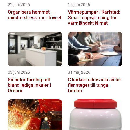
22 juni 2026
15 juni 2026
Organisera hemmet –
Värmepumpar i Karlstad:
mindre stress, mer trivsel
Smart uppvärmning för
värmländskt klimat
03 juni 2026
31 maj 2026
Så hittar företag rätt
C körkort uddevalla så tar
bland lediga lokaler i
fler steget till tunga
Örebro
fordon