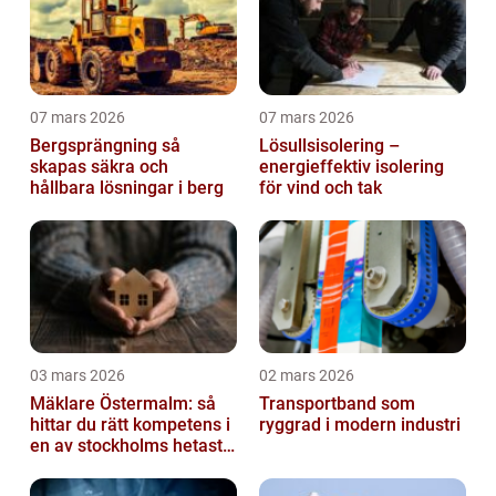
07 mars 2026
07 mars 2026
Bergsprängning så
Lösullsisolering –
skapas säkra och
energieffektiv isolering
hållbara lösningar i berg
för vind och tak
03 mars 2026
02 mars 2026
Mäklare Östermalm: så
Transportband som
hittar du rätt kompetens i
ryggrad i modern industri
en av stockholms hetaste
stadsdelar