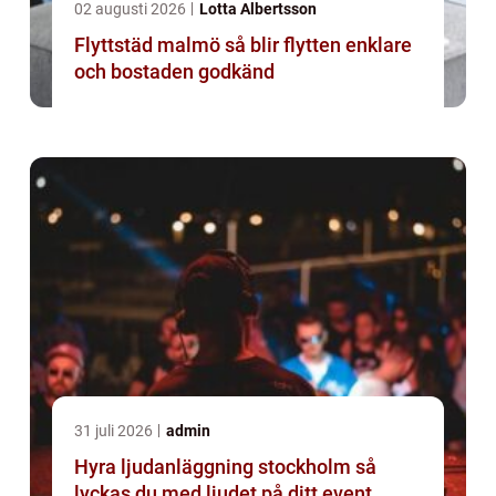
02 augusti 2026
Lotta Albertsson
Flyttstäd malmö så blir flytten enklare
och bostaden godkänd
31 juli 2026
admin
Hyra ljudanläggning stockholm så
lyckas du med ljudet på ditt event