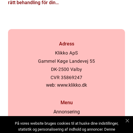
rätt behandling för din
hud
Adress
web:
www.klikko.dk
Menu
Annonsering
Om oss
På vores website bruges cookies til at huske dine indstillinger,
Cookies
statistik og personalisering af indhold og annoncer. Denne