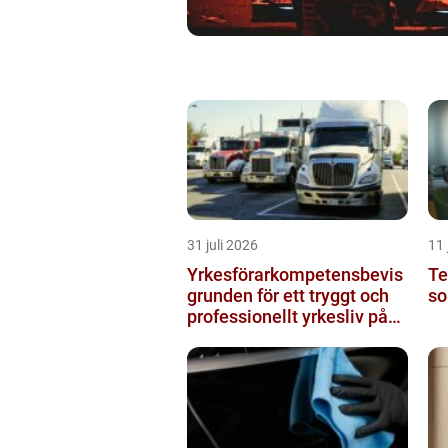
31 juli 2026
11 
Yrkesförarkompetensbevis
Te
grunden för ett tryggt och
so
professionellt yrkesliv på
vägen