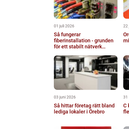
01 juli 2026
22 
Så fungerar
Or
fiberinstallation - grunden
mi
för ett stabilt nätverk
hemma och på jobbet
03 juni 2026
31
Så hittar företag rätt bland
C k
lediga lokaler i Örebro
fl