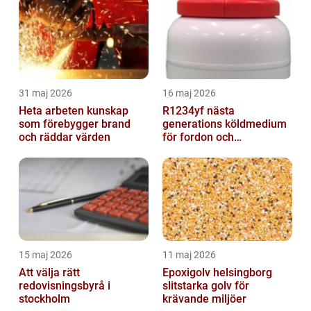
31 maj 2026
16 maj 2026
Heta arbeten kunskap
R1234yf nästa
som förebygger brand
generations köldmedium
och räddar värden
för fordon och
komfortkyla
15 maj 2026
11 maj 2026
Att välja rätt
Epoxigolv helsingborg
redovisningsbyrå i
slitstarka golv för
stockholm
krävande miljöer