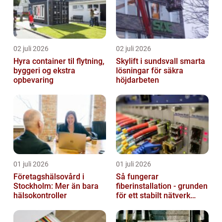
02 juli 2026
02 juli 2026
Hyra container til flytning,
Skylift i sundsvall smarta
byggeri og ekstra
lösningar för säkra
opbevaring
höjdarbeten
01 juli 2026
01 juli 2026
Företagshälsovård i
Så fungerar
Stockholm: Mer än bara
fiberinstallation - grunden
hälsokontroller
för ett stabilt nätverk
hemma och på jobbet