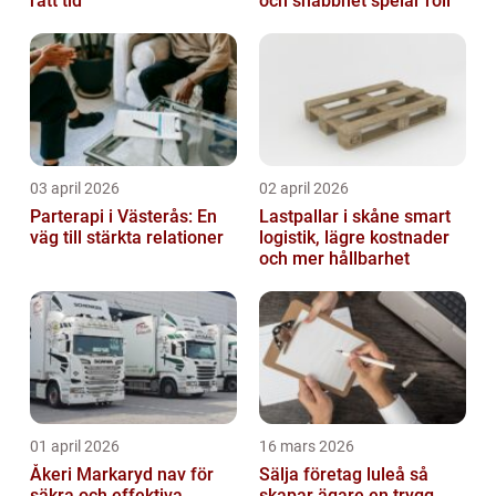
rätt tid
och snabbhet spelar roll
03 april 2026
02 april 2026
Parterapi i Västerås: En
Lastpallar i skåne smart
väg till stärkta relationer
logistik, lägre kostnader
och mer hållbarhet
01 april 2026
16 mars 2026
Åkeri Markaryd nav för
Sälja företag luleå så
säkra och effektiva
skapar ägare en trygg