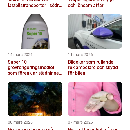
lastbilstransporter i södra
och lönsam affär
sverige
14 mars 2026
11 mars 2026
Super 10
Bildekor som rullande
grovrengöringsmedlet
reklampelare och skydd
som förenklar städningen
för bilen
på riktigt
08 mars 2026
07 mars 2026
Grövelsjön boende så
Hyra ut lägenhet: så gör