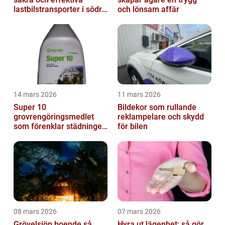
lastbilstransporter i södra
och lönsam affär
sverige
14 mars 2026
11 mars 2026
Super 10
Bildekor som rullande
grovrengöringsmedlet
reklampelare och skydd
som förenklar städningen
för bilen
på riktigt
08 mars 2026
07 mars 2026
Grövelsjön boende så
Hyra ut lägenhet: så gör