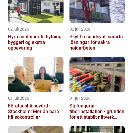
02 juli 2026
02 juli 2026
Hyra container til flytning,
Skylift i sundsvall smarta
byggeri og ekstra
lösningar för säkra
opbevaring
höjdarbeten
01 juli 2026
01 juli 2026
Företagshälsovård i
Så fungerar
Stockholm: Mer än bara
fiberinstallation - grunden
hälsokontroller
för ett stabilt nätverk
hemma och på jobbet