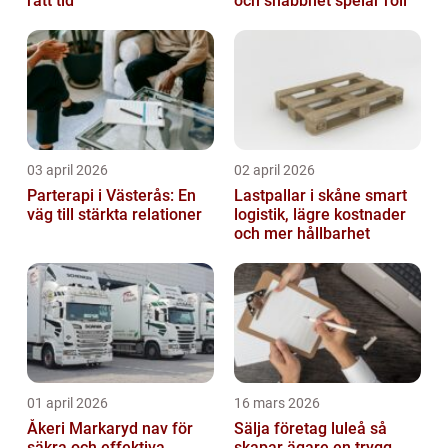
rätt tid
och snabbhet spelar roll
03 april 2026
02 april 2026
Parterapi i Västerås: En
Lastpallar i skåne smart
väg till stärkta relationer
logistik, lägre kostnader
och mer hållbarhet
01 april 2026
16 mars 2026
Åkeri Markaryd nav för
Sälja företag luleå så
säkra och effektiva
skapar ägare en trygg