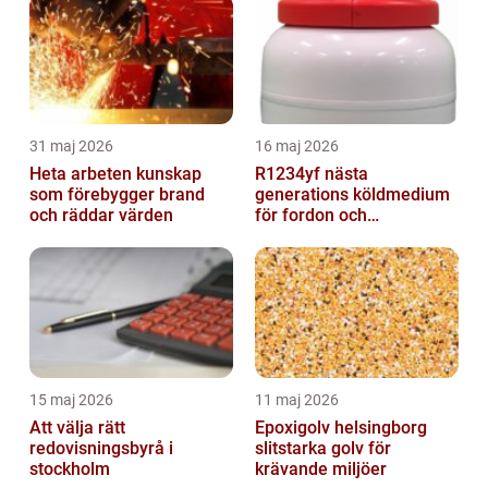
31 maj 2026
16 maj 2026
Heta arbeten kunskap
R1234yf nästa
som förebygger brand
generations köldmedium
och räddar värden
för fordon och
komfortkyla
15 maj 2026
11 maj 2026
Att välja rätt
Epoxigolv helsingborg
redovisningsbyrå i
slitstarka golv för
stockholm
krävande miljöer