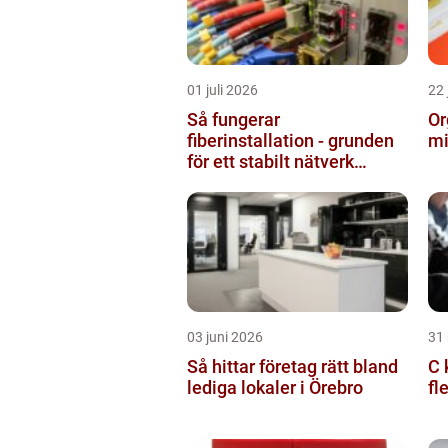
01 juli 2026
22 
Så fungerar
Or
fiberinstallation - grunden
mi
för ett stabilt nätverk
hemma och på jobbet
03 juni 2026
31
Så hittar företag rätt bland
C k
lediga lokaler i Örebro
fl