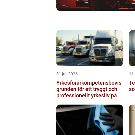
31 juli 2026
11 
Yrkesförarkompetensbevis
Te
grunden för ett tryggt och
so
professionellt yrkesliv på
vägen