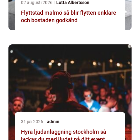
02 augusti 2026
Lotta Albertsson
Flyttstäd malmö så blir flytten enklare
och bostaden godkänd
31 juli 2026
admin
Hyra ljudanläggning stockholm så
lyckas du med ljudet på ditt event