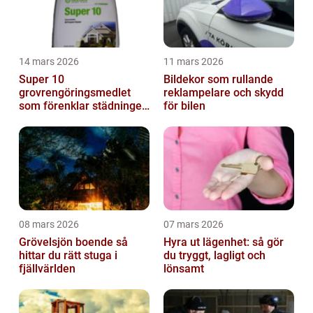
14 mars 2026
11 mars 2026
Super 10
Bildekor som rullande
grovrengöringsmedlet
reklampelare och skydd
som förenklar städningen
för bilen
på riktigt
08 mars 2026
07 mars 2026
Grövelsjön boende så
Hyra ut lägenhet: så gör
hittar du rätt stuga i
du tryggt, lagligt och
fjällvärlden
lönsamt