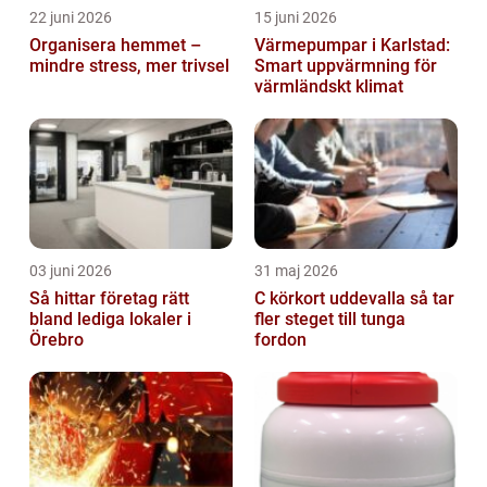
22 juni 2026
15 juni 2026
Organisera hemmet –
Värmepumpar i Karlstad:
mindre stress, mer trivsel
Smart uppvärmning för
värmländskt klimat
03 juni 2026
31 maj 2026
Så hittar företag rätt
C körkort uddevalla så tar
bland lediga lokaler i
fler steget till tunga
Örebro
fordon