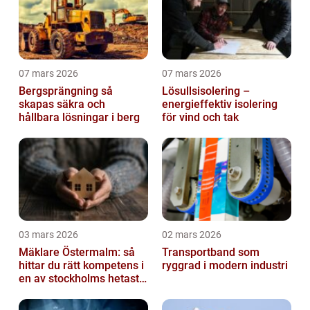
07 mars 2026
07 mars 2026
Bergsprängning så
Lösullsisolering –
skapas säkra och
energieffektiv isolering
hållbara lösningar i berg
för vind och tak
03 mars 2026
02 mars 2026
Mäklare Östermalm: så
Transportband som
hittar du rätt kompetens i
ryggrad i modern industri
en av stockholms hetaste
stadsdelar