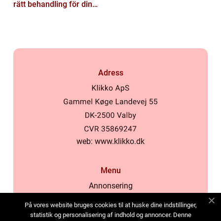
rätt behandling för din
hud
Adress
web:
www.klikko.dk
Menu
Annonsering
Om oss
På vores website bruges cookies til at huske dine indstillinger,
Cookies
statistik og personalisering af indhold og annoncer. Denne