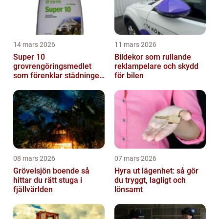
14 mars 2026
11 mars 2026
Super 10
Bildekor som rullande
grovrengöringsmedlet
reklampelare och skydd
som förenklar städningen
för bilen
på riktigt
08 mars 2026
07 mars 2026
Grövelsjön boende så
Hyra ut lägenhet: så gör
hittar du rätt stuga i
du tryggt, lagligt och
fjällvärlden
lönsamt