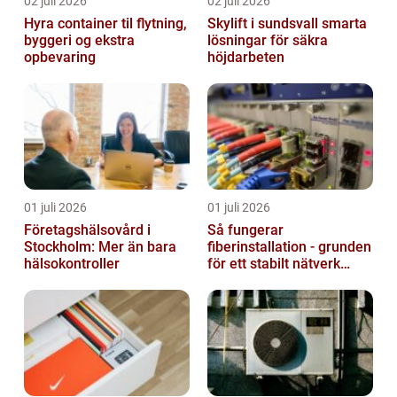
02 juli 2026
02 juli 2026
Hyra container til flytning,
Skylift i sundsvall smarta
byggeri og ekstra
lösningar för säkra
opbevaring
höjdarbeten
01 juli 2026
01 juli 2026
Företagshälsovård i
Så fungerar
Stockholm: Mer än bara
fiberinstallation - grunden
hälsokontroller
för ett stabilt nätverk
hemma och på jobbet