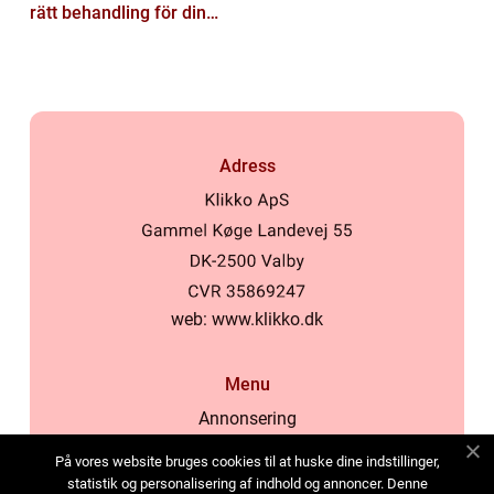
rätt behandling för din
hud
Adress
web:
www.klikko.dk
Menu
Annonsering
Om oss
På vores website bruges cookies til at huske dine indstillinger,
Cookies
statistik og personalisering af indhold og annoncer. Denne