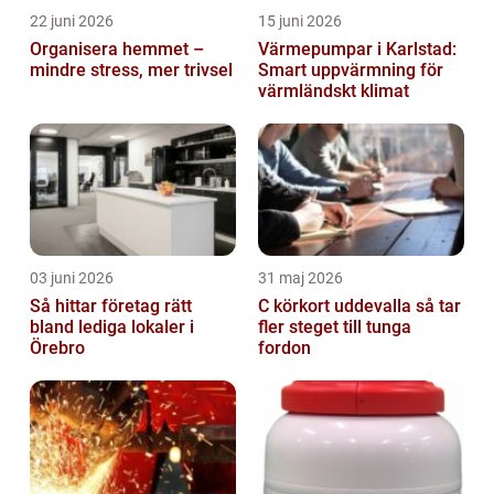
22 juni 2026
15 juni 2026
Organisera hemmet –
Värmepumpar i Karlstad:
mindre stress, mer trivsel
Smart uppvärmning för
värmländskt klimat
03 juni 2026
31 maj 2026
Så hittar företag rätt
C körkort uddevalla så tar
bland lediga lokaler i
fler steget till tunga
Örebro
fordon