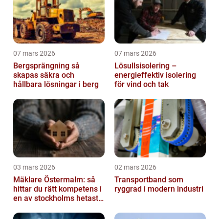
07 mars 2026
07 mars 2026
Bergsprängning så
Lösullsisolering –
skapas säkra och
energieffektiv isolering
hållbara lösningar i berg
för vind och tak
03 mars 2026
02 mars 2026
Mäklare Östermalm: så
Transportband som
hittar du rätt kompetens i
ryggrad i modern industri
en av stockholms hetaste
stadsdelar