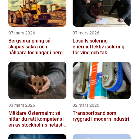
07 mars 2026
07 mars 2026
Bergsprängning så
Lösullsisolering –
skapas säkra och
energieffektiv isolering
hållbara lösningar i berg
för vind och tak
03 mars 2026
02 mars 2026
Mäklare Östermalm: så
Transportband som
hittar du rätt kompetens i
ryggrad i modern industri
en av stockholms hetaste
stadsdelar