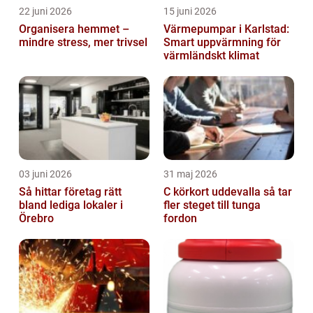
22 juni 2026
15 juni 2026
Organisera hemmet –
Värmepumpar i Karlstad:
mindre stress, mer trivsel
Smart uppvärmning för
värmländskt klimat
03 juni 2026
31 maj 2026
Så hittar företag rätt
C körkort uddevalla så tar
bland lediga lokaler i
fler steget till tunga
Örebro
fordon