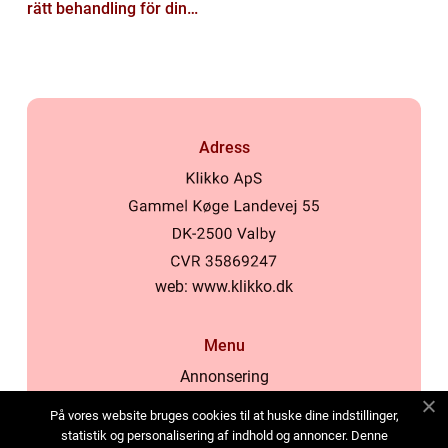
rätt behandling för din
hud
Adress
web:
www.klikko.dk
Menu
Annonsering
Om oss
På vores website bruges cookies til at huske dine indstillinger,
Cookies
statistik og personalisering af indhold og annoncer. Denne