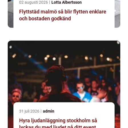
02 augusti 2026
Lotta Albertsson
Flyttstäd malmö så blir flytten enklare
och bostaden godkänd
31 juli 2026
admin
Hyra ljudanläggning stockholm så
lyckas du med ljudet på ditt event