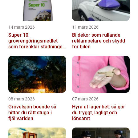
14 mars 2026
11 mars 2026
Super 10
Bildekor som rullande
grovrengöringsmedlet
reklampelare och skydd
som förenklar städningen
för bilen
på riktigt
08 mars 2026
07 mars 2026
Grövelsjön boende så
Hyra ut lägenhet: så gör
hittar du rätt stuga i
du tryggt, lagligt och
fjällvärlden
lönsamt