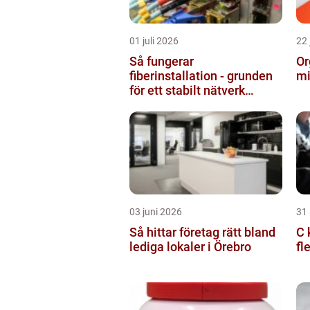
01 juli 2026
22 
Så fungerar
Or
fiberinstallation - grunden
mi
för ett stabilt nätverk
hemma och på jobbet
03 juni 2026
31
Så hittar företag rätt bland
C k
lediga lokaler i Örebro
fl