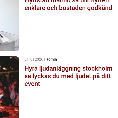
Flyttstäd malmö så blir flytten
enklare och bostaden godkänd
31 juli 2026
admin
Hyra ljudanläggning stockholm
så lyckas du med ljudet på ditt
event