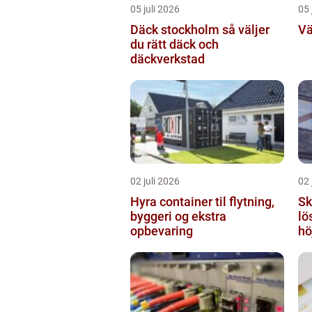
05 juli 2026
05 
Däck stockholm så väljer
Vä
du rätt däck och
däckverkstad
02 juli 2026
02 
Hyra container til flytning,
Sky
byggeri og ekstra
lö
opbevaring
hö