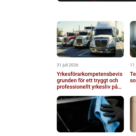
31 juli 2026
11 
Yrkesförarkompetensbevis
Te
grunden för ett tryggt och
so
professionellt yrkesliv på
vägen