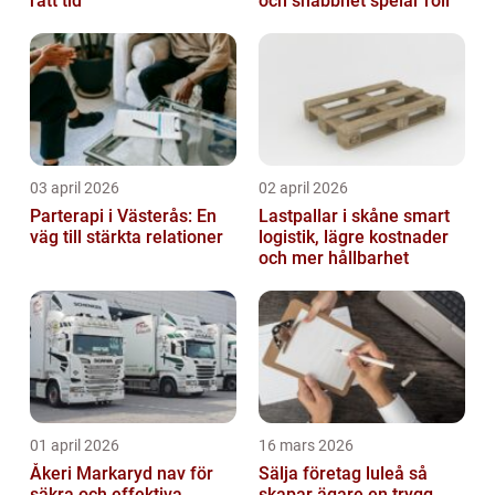
rätt tid
och snabbhet spelar roll
03 april 2026
02 april 2026
Parterapi i Västerås: En
Lastpallar i skåne smart
väg till stärkta relationer
logistik, lägre kostnader
och mer hållbarhet
01 april 2026
16 mars 2026
Åkeri Markaryd nav för
Sälja företag luleå så
säkra och effektiva
skapar ägare en trygg