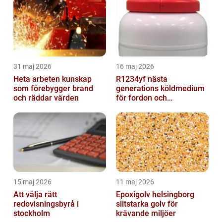
31 maj 2026
16 maj 2026
Heta arbeten kunskap
R1234yf nästa
som förebygger brand
generations köldmedium
och räddar värden
för fordon och
komfortkyla
15 maj 2026
11 maj 2026
Att välja rätt
Epoxigolv helsingborg
redovisningsbyrå i
slitstarka golv för
stockholm
krävande miljöer