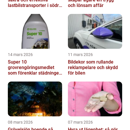
lastbilstransporter i södra
och lönsam affär
sverige
14 mars 2026
11 mars 2026
Super 10
Bildekor som rullande
grovrengöringsmedlet
reklampelare och skydd
som förenklar städningen
för bilen
på riktigt
08 mars 2026
07 mars 2026
Grövelsjön boende så
Hyra ut lägenhet: så gör