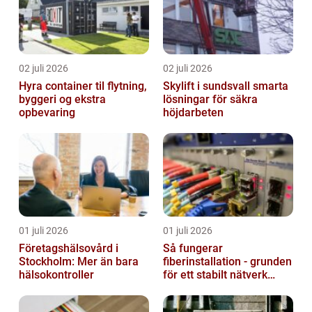
02 juli 2026
02 juli 2026
Hyra container til flytning,
Skylift i sundsvall smarta
byggeri og ekstra
lösningar för säkra
opbevaring
höjdarbeten
01 juli 2026
01 juli 2026
Företagshälsovård i
Så fungerar
Stockholm: Mer än bara
fiberinstallation - grunden
hälsokontroller
för ett stabilt nätverk
hemma och på jobbet