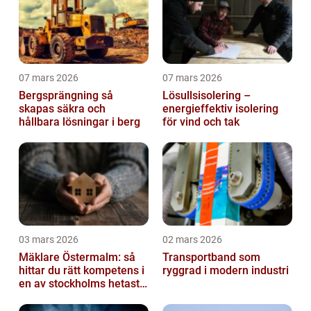
07 mars 2026
07 mars 2026
Bergsprängning så
Lösullsisolering –
skapas säkra och
energieffektiv isolering
hållbara lösningar i berg
för vind och tak
03 mars 2026
02 mars 2026
Mäklare Östermalm: så
Transportband som
hittar du rätt kompetens i
ryggrad i modern industri
en av stockholms hetaste
stadsdelar