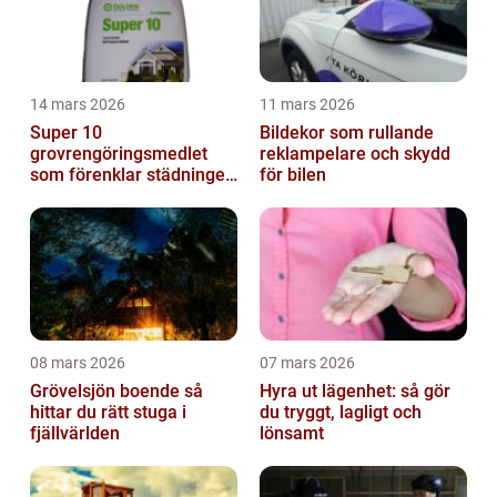
14 mars 2026
11 mars 2026
Super 10
Bildekor som rullande
grovrengöringsmedlet
reklampelare och skydd
som förenklar städningen
för bilen
på riktigt
08 mars 2026
07 mars 2026
Grövelsjön boende så
Hyra ut lägenhet: så gör
hittar du rätt stuga i
du tryggt, lagligt och
fjällvärlden
lönsamt