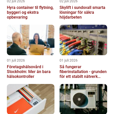
02 juli 2026
02 juli 2026
Hyra container til flytning,
Skylift i sundsvall smarta
byggeri og ekstra
lösningar för säkra
opbevaring
höjdarbeten
01 juli 2026
01 juli 2026
Företagshälsovård i
Så fungerar
Stockholm: Mer än bara
fiberinstallation - grunden
hälsokontroller
för ett stabilt nätverk
hemma och på jobbet