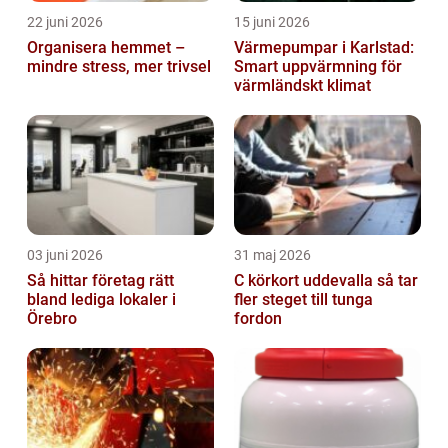
22 juni 2026
15 juni 2026
Organisera hemmet –
Värmepumpar i Karlstad:
mindre stress, mer trivsel
Smart uppvärmning för
värmländskt klimat
03 juni 2026
31 maj 2026
Så hittar företag rätt
C körkort uddevalla så tar
bland lediga lokaler i
fler steget till tunga
Örebro
fordon