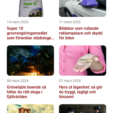
14 mars 2026
11 mars 2026
Super 10
Bildekor som rullande
grovrengöringsmedlet
reklampelare och skydd
som förenklar städningen
för bilen
på riktigt
08 mars 2026
07 mars 2026
Grövelsjön boende så
Hyra ut lägenhet: så gör
hittar du rätt stuga i
du tryggt, lagligt och
fjällvärlden
lönsamt