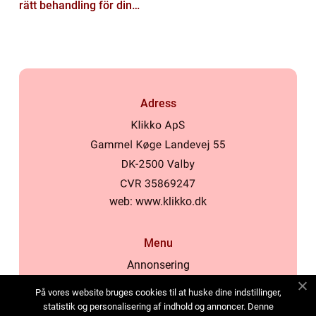
rätt behandling för din
hud
Adress
web:
www.klikko.dk
Menu
Annonsering
Om oss
På vores website bruges cookies til at huske dine indstillinger,
Cookies
statistik og personalisering af indhold og annoncer. Denne