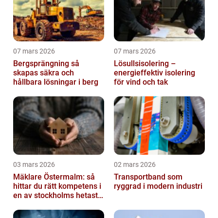
07 mars 2026
07 mars 2026
Bergsprängning så
Lösullsisolering –
skapas säkra och
energieffektiv isolering
hållbara lösningar i berg
för vind och tak
03 mars 2026
02 mars 2026
Mäklare Östermalm: så
Transportband som
hittar du rätt kompetens i
ryggrad i modern industri
en av stockholms hetaste
stadsdelar