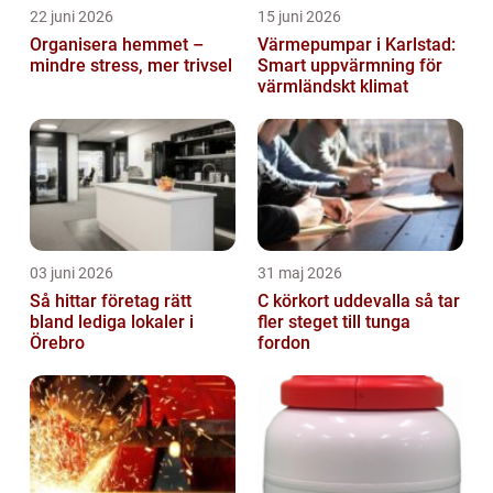
22 juni 2026
15 juni 2026
Organisera hemmet –
Värmepumpar i Karlstad:
mindre stress, mer trivsel
Smart uppvärmning för
värmländskt klimat
03 juni 2026
31 maj 2026
Så hittar företag rätt
C körkort uddevalla så tar
bland lediga lokaler i
fler steget till tunga
Örebro
fordon