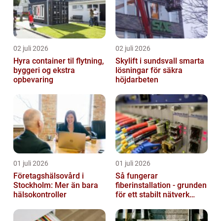
02 juli 2026
02 juli 2026
Hyra container til flytning,
Skylift i sundsvall smarta
byggeri og ekstra
lösningar för säkra
opbevaring
höjdarbeten
01 juli 2026
01 juli 2026
Företagshälsovård i
Så fungerar
Stockholm: Mer än bara
fiberinstallation - grunden
hälsokontroller
för ett stabilt nätverk
hemma och på jobbet