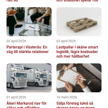
rätt tid
och snabbhet spelar roll
03 april 2026
02 april 2026
Parterapi i Västerås: En
Lastpallar i skåne smart
väg till stärkta relationer
logistik, lägre kostnader
och mer hållbarhet
01 april 2026
16 mars 2026
Åkeri Markaryd nav för
Sälja företag luleå så
säkra och effektiva
skapar ägare en trygg