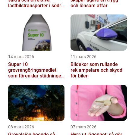
lastbilstransporter i södra
och lönsam affär
sverige
14 mars 2026
11 mars 2026
Super 10
Bildekor som rullande
grovrengöringsmedlet
reklampelare och skydd
som förenklar städningen
för bilen
på riktigt
08 mars 2026
07 mars 2026
Grövelsjön boende så
Hyra ut lägenhet: så gör