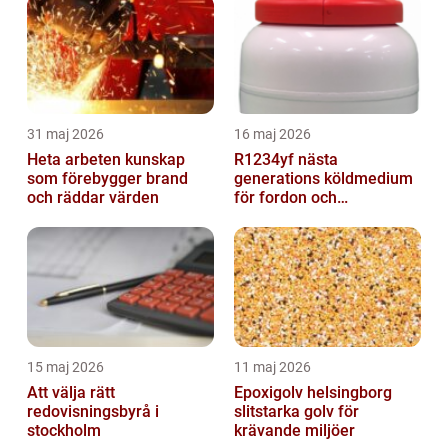
31 maj 2026
16 maj 2026
Heta arbeten kunskap
R1234yf nästa
som förebygger brand
generations köldmedium
och räddar värden
för fordon och
komfortkyla
15 maj 2026
11 maj 2026
Att välja rätt
Epoxigolv helsingborg
redovisningsbyrå i
slitstarka golv för
stockholm
krävande miljöer