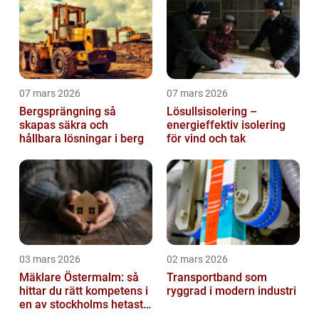
07 mars 2026
07 mars 2026
Bergsprängning så
Lösullsisolering –
skapas säkra och
energieffektiv isolering
hållbara lösningar i berg
för vind och tak
03 mars 2026
02 mars 2026
Mäklare Östermalm: så
Transportband som
hittar du rätt kompetens i
ryggrad i modern industri
en av stockholms hetaste
stadsdelar