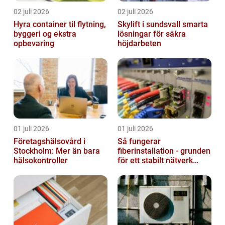
02 juli 2026
02 juli 2026
Hyra container til flytning,
Skylift i sundsvall smarta
byggeri og ekstra
lösningar för säkra
opbevaring
höjdarbeten
01 juli 2026
01 juli 2026
Företagshälsovård i
Så fungerar
Stockholm: Mer än bara
fiberinstallation - grunden
hälsokontroller
för ett stabilt nätverk
hemma och på jobbet