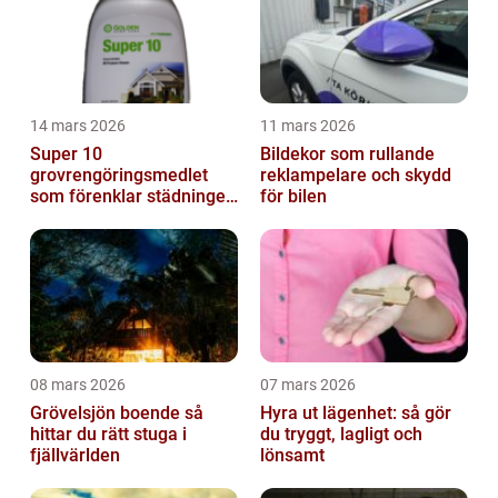
14 mars 2026
11 mars 2026
Super 10
Bildekor som rullande
grovrengöringsmedlet
reklampelare och skydd
som förenklar städningen
för bilen
på riktigt
08 mars 2026
07 mars 2026
Grövelsjön boende så
Hyra ut lägenhet: så gör
hittar du rätt stuga i
du tryggt, lagligt och
fjällvärlden
lönsamt