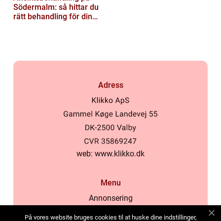
Södermalm: så hittar du
rätt behandling för din
hud
Adress
web:
www.klikko.dk
Menu
Annonsering
Om oss
På vores website bruges cookies til at huske dine indstillinger,