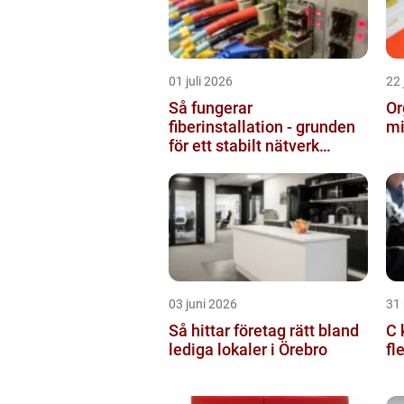
01 juli 2026
22 
Så fungerar
Or
fiberinstallation - grunden
mi
för ett stabilt nätverk
hemma och på jobbet
03 juni 2026
31
Så hittar företag rätt bland
C k
lediga lokaler i Örebro
fl