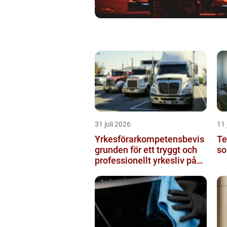
31 juli 2026
11 
Yrkesförarkompetensbevis
Te
grunden för ett tryggt och
so
professionellt yrkesliv på
vägen