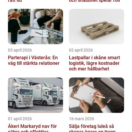
rätt tid
och snabbhet spelar roll
03 april 2026
02 april 2026
Parterapi i Västerås: En
Lastpallar i skåne smart
väg till stärkta relationer
logistik, lägre kostnader
och mer hållbarhet
01 april 2026
16 mars 2026
Åkeri Markaryd nav för
Sälja företag luleå så
säkra och effektiva
skapar ägare en trygg