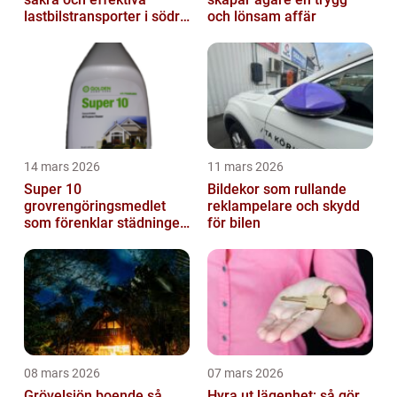
lastbilstransporter i södra
och lönsam affär
sverige
14 mars 2026
11 mars 2026
Super 10
Bildekor som rullande
grovrengöringsmedlet
reklampelare och skydd
som förenklar städningen
för bilen
på riktigt
08 mars 2026
07 mars 2026
Grövelsjön boende så
Hyra ut lägenhet: så gör