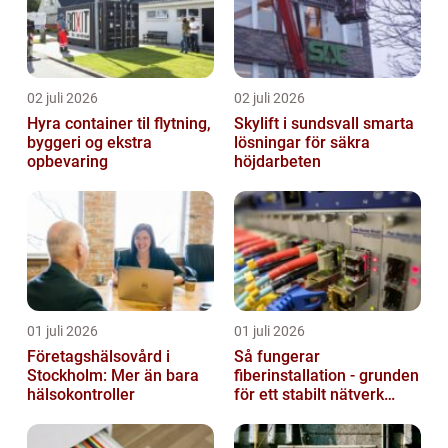
02 juli 2026
02 juli 2026
Hyra container til flytning,
Skylift i sundsvall smarta
byggeri og ekstra
lösningar för säkra
opbevaring
höjdarbeten
01 juli 2026
01 juli 2026
Företagshälsovård i
Så fungerar
Stockholm: Mer än bara
fiberinstallation - grunden
hälsokontroller
för ett stabilt nätverk
hemma och på jobbet