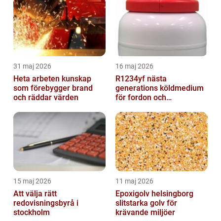
31 maj 2026
16 maj 2026
Heta arbeten kunskap
R1234yf nästa
som förebygger brand
generations köldmedium
och räddar värden
för fordon och
komfortkyla
15 maj 2026
11 maj 2026
Att välja rätt
Epoxigolv helsingborg
redovisningsbyrå i
slitstarka golv för
stockholm
krävande miljöer