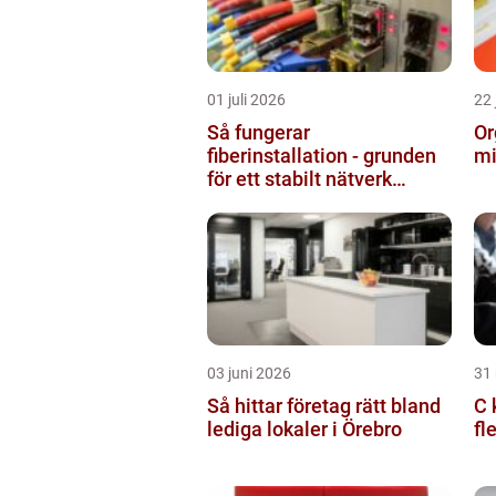
01 juli 2026
22 
Så fungerar
Or
fiberinstallation - grunden
mi
för ett stabilt nätverk
hemma och på jobbet
03 juni 2026
31
Så hittar företag rätt bland
C k
lediga lokaler i Örebro
fl