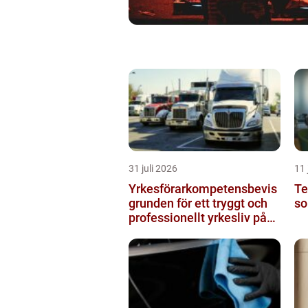
31 juli 2026
11 
Yrkesförarkompetensbevis
Te
grunden för ett tryggt och
so
professionellt yrkesliv på
vägen