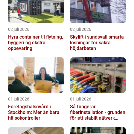
02 juli 2026
02 juli 2026
Hyra container til flytning,
Skylift i sundsvall smarta
byggeri og ekstra
lösningar för säkra
opbevaring
höjdarbeten
01 juli 2026
01 juli 2026
Företagshälsovård i
Så fungerar
Stockholm: Mer än bara
fiberinstallation - grunden
hälsokontroller
för ett stabilt nätverk
hemma och på jobbet