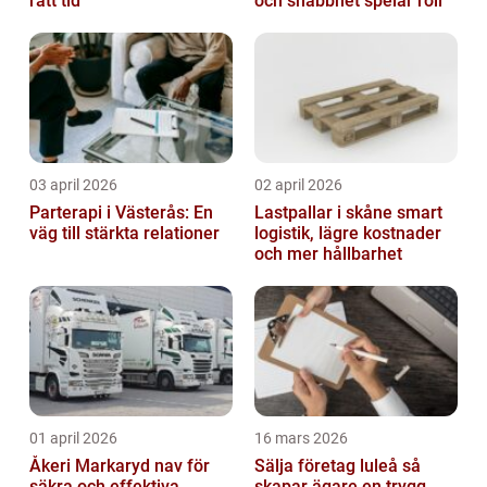
rätt tid
och snabbhet spelar roll
03 april 2026
02 april 2026
Parterapi i Västerås: En
Lastpallar i skåne smart
väg till stärkta relationer
logistik, lägre kostnader
och mer hållbarhet
01 april 2026
16 mars 2026
Åkeri Markaryd nav för
Sälja företag luleå så
säkra och effektiva
skapar ägare en trygg