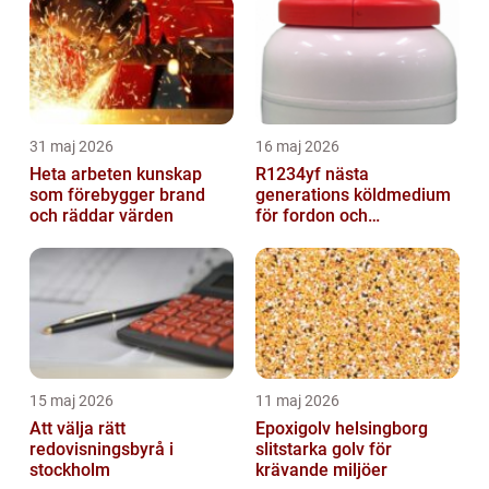
31 maj 2026
16 maj 2026
Heta arbeten kunskap
R1234yf nästa
som förebygger brand
generations köldmedium
och räddar värden
för fordon och
komfortkyla
15 maj 2026
11 maj 2026
Att välja rätt
Epoxigolv helsingborg
redovisningsbyrå i
slitstarka golv för
stockholm
krävande miljöer