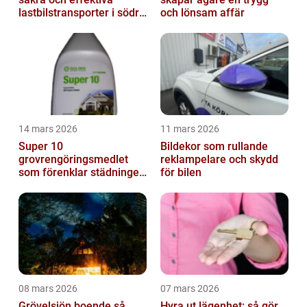
lastbilstransporter i södra
och lönsam affär
sverige
14 mars 2026
11 mars 2026
Super 10
Bildekor som rullande
grovrengöringsmedlet
reklampelare och skydd
som förenklar städningen
för bilen
på riktigt
08 mars 2026
07 mars 2026
Grövelsjön boende så
Hyra ut lägenhet: så gör