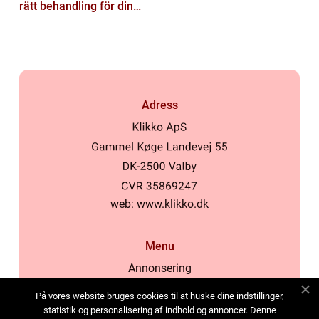
rätt behandling för din
hud
Adress
web:
www.klikko.dk
Menu
Annonsering
Om oss
På vores website bruges cookies til at huske dine indstillinger,
Cookies
statistik og personalisering af indhold og annoncer. Denne