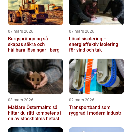
07 mars 2026
07 mars 2026
Bergsprängning så
Lösullsisolering –
skapas säkra och
energieffektiv isolering
hållbara lösningar i berg
för vind och tak
03 mars 2026
02 mars 2026
Mäklare Östermalm: så
Transportband som
hittar du rätt kompetens i
ryggrad i modern industri
en av stockholms hetaste
stadsdelar