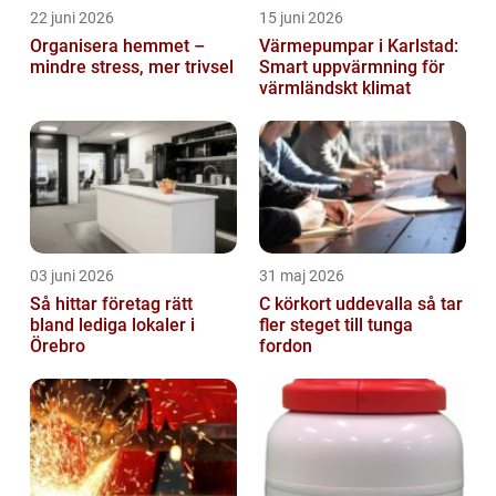
22 juni 2026
15 juni 2026
Organisera hemmet –
Värmepumpar i Karlstad:
mindre stress, mer trivsel
Smart uppvärmning för
värmländskt klimat
03 juni 2026
31 maj 2026
Så hittar företag rätt
C körkort uddevalla så tar
bland lediga lokaler i
fler steget till tunga
Örebro
fordon