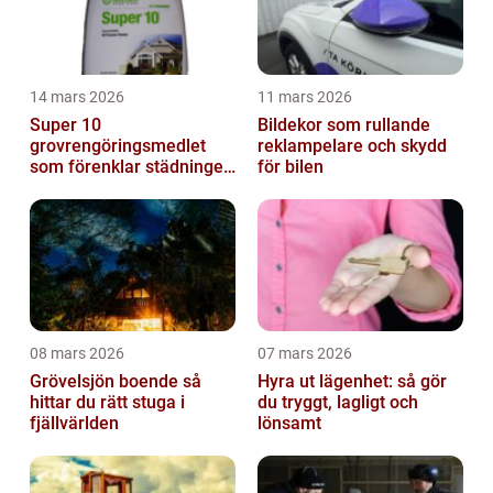
14 mars 2026
11 mars 2026
Super 10
Bildekor som rullande
grovrengöringsmedlet
reklampelare och skydd
som förenklar städningen
för bilen
på riktigt
08 mars 2026
07 mars 2026
Grövelsjön boende så
Hyra ut lägenhet: så gör
hittar du rätt stuga i
du tryggt, lagligt och
fjällvärlden
lönsamt