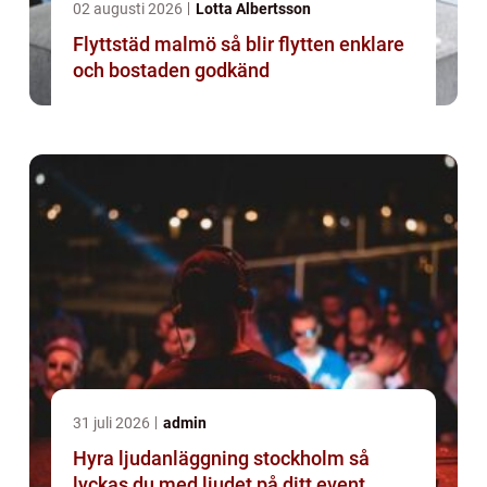
02 augusti 2026
Lotta Albertsson
Flyttstäd malmö så blir flytten enklare
och bostaden godkänd
31 juli 2026
admin
Hyra ljudanläggning stockholm så
lyckas du med ljudet på ditt event