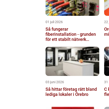
01 juli 2026
22 
Så fungerar
Or
fiberinstallation - grunden
mi
för ett stabilt nätverk
hemma och på jobbet
03 juni 2026
31
Så hittar företag rätt bland
C k
lediga lokaler i Örebro
fl