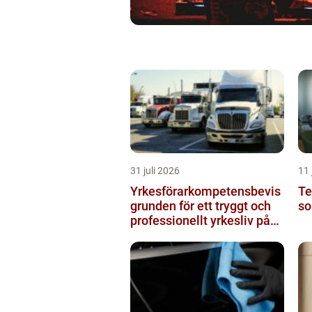
31 juli 2026
11 
Yrkesförarkompetensbevis
Te
grunden för ett tryggt och
so
professionellt yrkesliv på
vägen