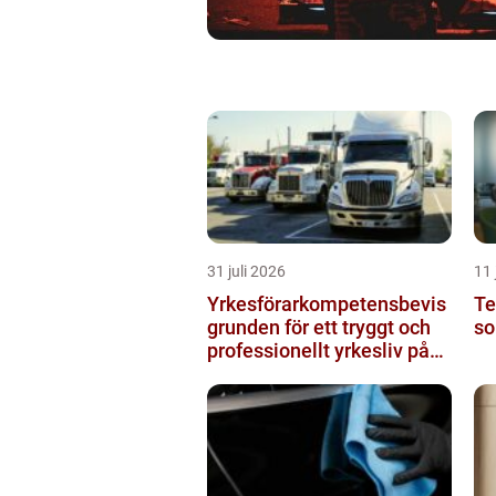
31 juli 2026
11 
Yrkesförarkompetensbevis
Te
grunden för ett tryggt och
so
professionellt yrkesliv på
vägen