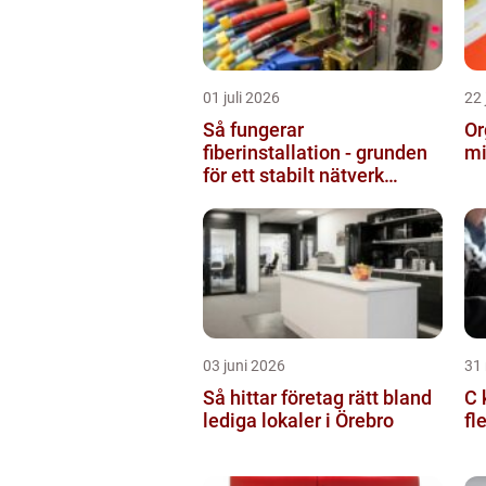
01 juli 2026
22 
Så fungerar
Or
fiberinstallation - grunden
mi
för ett stabilt nätverk
hemma och på jobbet
03 juni 2026
31
Så hittar företag rätt bland
C k
lediga lokaler i Örebro
fl