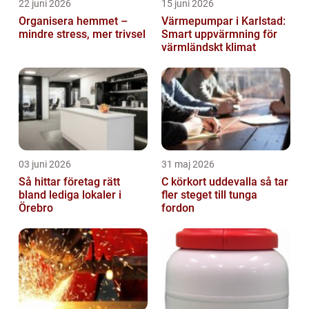
22 juni 2026
15 juni 2026
Organisera hemmet –
Värmepumpar i Karlstad:
mindre stress, mer trivsel
Smart uppvärmning för
värmländskt klimat
03 juni 2026
31 maj 2026
Så hittar företag rätt
C körkort uddevalla så tar
bland lediga lokaler i
fler steget till tunga
Örebro
fordon