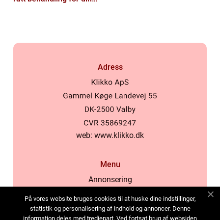
hud
Adress
web:
www.klikko.dk
Menu
Annonsering
Om oss
På vores website bruges cookies til at huske dine indstillinger,
Cookies
statistik og personalisering af indhold og annoncer. Denne
information deles med tredjepart. Ved fortsat brug af websiden
Kontakta oss