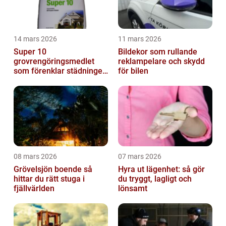
14 mars 2026
11 mars 2026
Super 10
Bildekor som rullande
grovrengöringsmedlet
reklampelare och skydd
som förenklar städningen
för bilen
på riktigt
08 mars 2026
07 mars 2026
Grövelsjön boende så
Hyra ut lägenhet: så gör
hittar du rätt stuga i
du tryggt, lagligt och
fjällvärlden
lönsamt