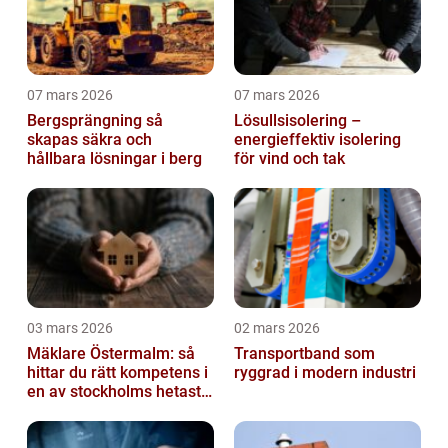
07 mars 2026
07 mars 2026
Bergsprängning så
Lösullsisolering –
skapas säkra och
energieffektiv isolering
hållbara lösningar i berg
för vind och tak
03 mars 2026
02 mars 2026
Mäklare Östermalm: så
Transportband som
hittar du rätt kompetens i
ryggrad i modern industri
en av stockholms hetaste
stadsdelar