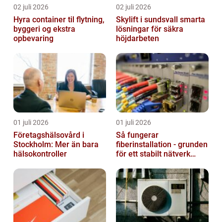
02 juli 2026
02 juli 2026
Hyra container til flytning,
Skylift i sundsvall smarta
byggeri og ekstra
lösningar för säkra
opbevaring
höjdarbeten
01 juli 2026
01 juli 2026
Företagshälsovård i
Så fungerar
Stockholm: Mer än bara
fiberinstallation - grunden
hälsokontroller
för ett stabilt nätverk
hemma och på jobbet