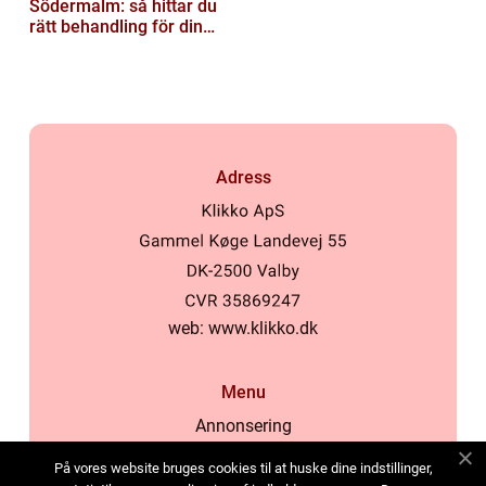
Södermalm: så hittar du
rätt behandling för din
hud
Adress
web:
www.klikko.dk
Menu
Annonsering
Om oss
På vores website bruges cookies til at huske dine indstillinger,
Cookies