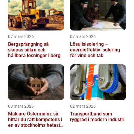
07 mars 2026
07 mars 2026
Bergsprängning så
Lösullsisolering –
skapas säkra och
energieffektiv isolering
hållbara lösningar i berg
för vind och tak
03 mars 2026
02 mars 2026
Mäklare Östermalm: så
Transportband som
hittar du rätt kompetens i
ryggrad i modern industri
en av stockholms hetaste
stadsdelar