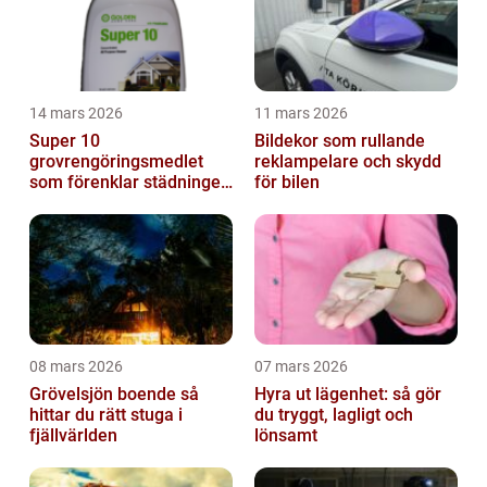
14 mars 2026
11 mars 2026
Super 10
Bildekor som rullande
grovrengöringsmedlet
reklampelare och skydd
som förenklar städningen
för bilen
på riktigt
08 mars 2026
07 mars 2026
Grövelsjön boende så
Hyra ut lägenhet: så gör
hittar du rätt stuga i
du tryggt, lagligt och
fjällvärlden
lönsamt