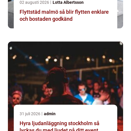
02 augusti 2026
Lotta Albertsson
Flyttstäd malmö så blir flytten enklare
och bostaden godkänd
31 juli 2026
admin
Hyra ljudanläggning stockholm så
lyckas du med ljudet på ditt event