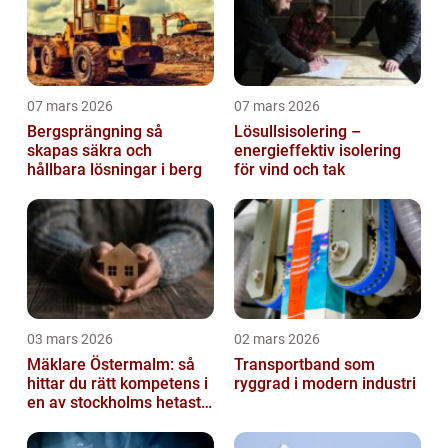
07 mars 2026
07 mars 2026
Bergsprängning så
Lösullsisolering –
skapas säkra och
energieffektiv isolering
hållbara lösningar i berg
för vind och tak
03 mars 2026
02 mars 2026
Mäklare Östermalm: så
Transportband som
hittar du rätt kompetens i
ryggrad i modern industri
en av stockholms hetaste
stadsdelar