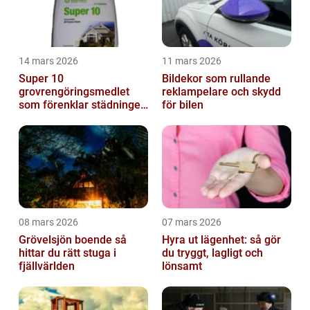
14 mars 2026
11 mars 2026
Super 10
Bildekor som rullande
grovrengöringsmedlet
reklampelare och skydd
som förenklar städningen
för bilen
på riktigt
08 mars 2026
07 mars 2026
Grövelsjön boende så
Hyra ut lägenhet: så gör
hittar du rätt stuga i
du tryggt, lagligt och
fjällvärlden
lönsamt