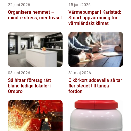
22 juni 2026
15 juni 2026
Organisera hemmet –
Värmepumpar i Karlstad:
mindre stress, mer trivsel
Smart uppvärmning för
värmländskt klimat
03 juni 2026
31 maj 2026
Så hittar företag rätt
C körkort uddevalla så tar
bland lediga lokaler i
fler steget till tunga
Örebro
fordon