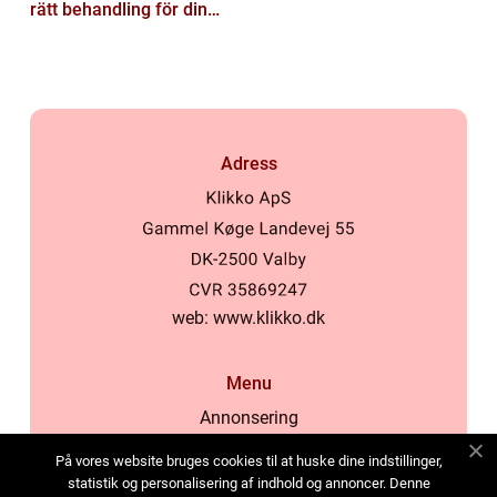
rätt behandling för din
hud
Adress
web:
www.klikko.dk
Menu
Annonsering
Om oss
På vores website bruges cookies til at huske dine indstillinger,
Cookies
statistik og personalisering af indhold og annoncer. Denne