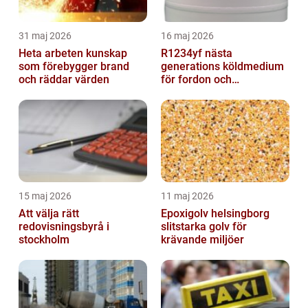
31 maj 2026
16 maj 2026
Heta arbeten kunskap
R1234yf nästa
som förebygger brand
generations köldmedium
och räddar värden
för fordon och
komfortkyla
15 maj 2026
11 maj 2026
Att välja rätt
Epoxigolv helsingborg
redovisningsbyrå i
slitstarka golv för
stockholm
krävande miljöer