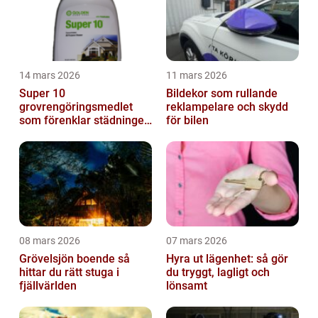
14 mars 2026
11 mars 2026
Super 10
Bildekor som rullande
grovrengöringsmedlet
reklampelare och skydd
som förenklar städningen
för bilen
på riktigt
08 mars 2026
07 mars 2026
Grövelsjön boende så
Hyra ut lägenhet: så gör
hittar du rätt stuga i
du tryggt, lagligt och
fjällvärlden
lönsamt