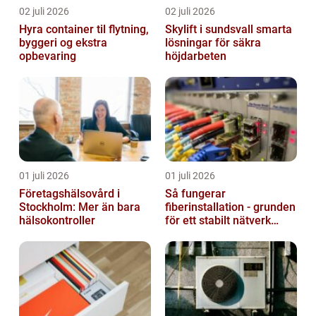
02 juli 2026
02 juli 2026
Hyra container til flytning,
Skylift i sundsvall smarta
byggeri og ekstra
lösningar för säkra
opbevaring
höjdarbeten
01 juli 2026
01 juli 2026
Företagshälsovård i
Så fungerar
Stockholm: Mer än bara
fiberinstallation - grunden
hälsokontroller
för ett stabilt nätverk
hemma och på jobbet