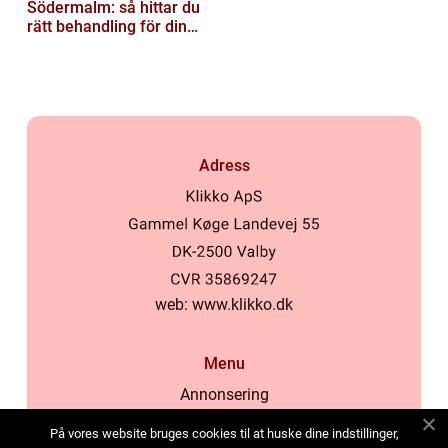
Södermalm: så hittar du
rätt behandling för din
hud
Adress
web:
www.klikko.dk
Menu
Annonsering
Om oss
På vores website bruges cookies til at huske dine indstillinger,