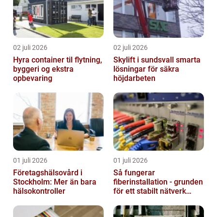
02 juli 2026
02 juli 2026
Hyra container til flytning,
Skylift i sundsvall smarta
byggeri og ekstra
lösningar för säkra
opbevaring
höjdarbeten
01 juli 2026
01 juli 2026
Företagshälsovård i
Så fungerar
Stockholm: Mer än bara
fiberinstallation - grunden
hälsokontroller
för ett stabilt nätverk
hemma och på jobbet