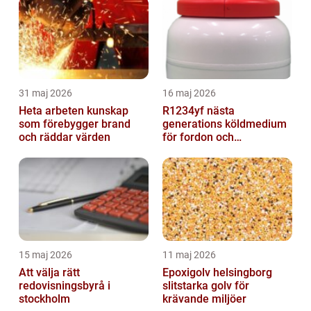
31 maj 2026
16 maj 2026
Heta arbeten kunskap
R1234yf nästa
som förebygger brand
generations köldmedium
och räddar värden
för fordon och
komfortkyla
15 maj 2026
11 maj 2026
Att välja rätt
Epoxigolv helsingborg
redovisningsbyrå i
slitstarka golv för
stockholm
krävande miljöer