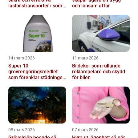
lastbilstransporter i södra
och lönsam affär
sverige
14 mars 2026
11 mars 2026
Super 10
Bildekor som rullande
grovrengöringsmedlet
reklampelare och skydd
som förenklar städningen
för bilen
på riktigt
08 mars 2026
07 mars 2026
Grövelsjön boende så
Hyra ut lägenhet: så gör