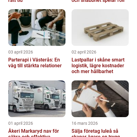
rätt tid
och snabbhet spelar roll
03 april 2026
02 april 2026
Parterapi i Västerås: En
Lastpallar i skåne smart
väg till stärkta relationer
logistik, lägre kostnader
och mer hållbarhet
01 april 2026
16 mars 2026
Åkeri Markaryd nav för
Sälja företag luleå så
säkra och effektiva
skapar ägare en trygg