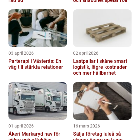
rätt tid
och snabbhet spelar roll
03 april 2026
02 april 2026
Parterapi i Västerås: En
Lastpallar i skåne smart
väg till stärkta relationer
logistik, lägre kostnader
och mer hållbarhet
01 april 2026
16 mars 2026
Åkeri Markaryd nav för
Sälja företag luleå så
säkra och effektiva
skapar ägare en trygg