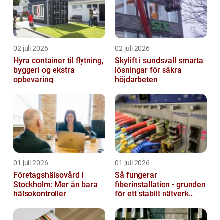
02 juli 2026
02 juli 2026
Hyra container til flytning,
Skylift i sundsvall smarta
byggeri og ekstra
lösningar för säkra
opbevaring
höjdarbeten
01 juli 2026
01 juli 2026
Företagshälsovård i
Så fungerar
Stockholm: Mer än bara
fiberinstallation - grunden
hälsokontroller
för ett stabilt nätverk
hemma och på jobbet