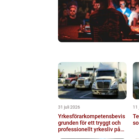
31 juli 2026
11 
Yrkesförarkompetensbevis
Te
grunden för ett tryggt och
so
professionellt yrkesliv på
vägen