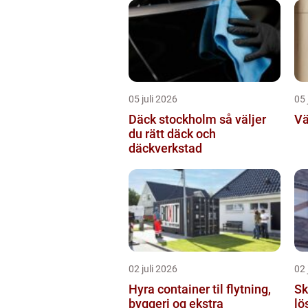
05 juli 2026
05 
Däck stockholm så väljer
Vä
du rätt däck och
däckverkstad
02 juli 2026
02 
Hyra container til flytning,
Sky
byggeri og ekstra
lö