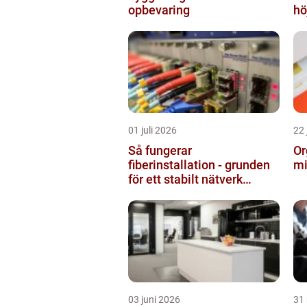
opbevaring
hö
01 juli 2026
22 
Så fungerar
Or
fiberinstallation - grunden
mi
för ett stabilt nätverk
hemma och på jobbet
03 juni 2026
31