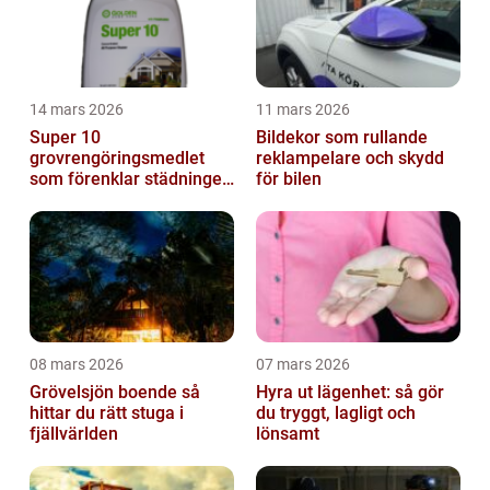
14 mars 2026
11 mars 2026
Super 10
Bildekor som rullande
grovrengöringsmedlet
reklampelare och skydd
som förenklar städningen
för bilen
på riktigt
08 mars 2026
07 mars 2026
Grövelsjön boende så
Hyra ut lägenhet: så gör
hittar du rätt stuga i
du tryggt, lagligt och
fjällvärlden
lönsamt