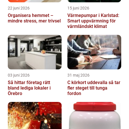
22 juni 2026
15 juni 2026
Organisera hemmet –
Värmepumpar i Karlstad:
mindre stress, mer trivsel
Smart uppvärmning för
värmländskt klimat
03 juni 2026
31 maj 2026
Så hittar företag rätt
C körkort uddevalla så tar
bland lediga lokaler i
fler steget till tunga
Örebro
fordon