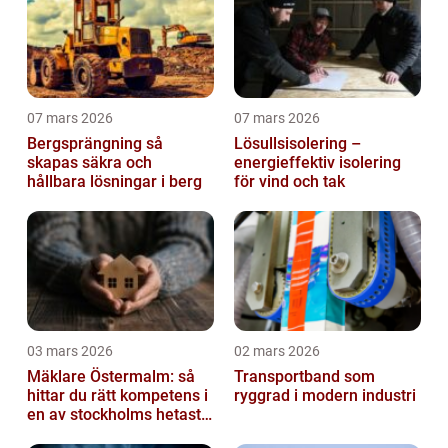
07 mars 2026
07 mars 2026
Bergsprängning så
Lösullsisolering –
skapas säkra och
energieffektiv isolering
hållbara lösningar i berg
för vind och tak
03 mars 2026
02 mars 2026
Mäklare Östermalm: så
Transportband som
hittar du rätt kompetens i
ryggrad i modern industri
en av stockholms hetaste
stadsdelar