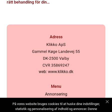
rätt behandling för din
hud
Adress
web:
www.klikko.dk
Menu
Annonsering
Om oss
På vores website bruges cookies til at huske dine indstillinger,
Cookies
statistik og personalisering af indhold og annoncer. Denne