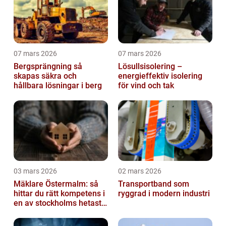
07 mars 2026
07 mars 2026
Bergsprängning så
Lösullsisolering –
skapas säkra och
energieffektiv isolering
hållbara lösningar i berg
för vind och tak
03 mars 2026
02 mars 2026
Mäklare Östermalm: så
Transportband som
hittar du rätt kompetens i
ryggrad i modern industri
en av stockholms hetaste
stadsdelar