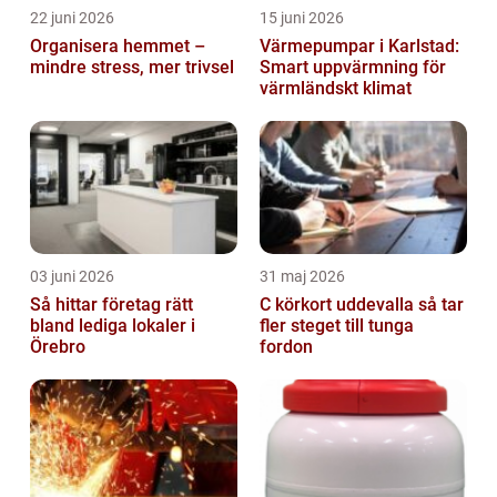
22 juni 2026
15 juni 2026
Organisera hemmet –
Värmepumpar i Karlstad:
mindre stress, mer trivsel
Smart uppvärmning för
värmländskt klimat
03 juni 2026
31 maj 2026
Så hittar företag rätt
C körkort uddevalla så tar
bland lediga lokaler i
fler steget till tunga
Örebro
fordon