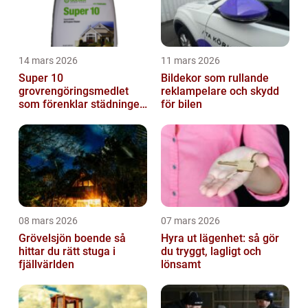
14 mars 2026
11 mars 2026
Super 10
Bildekor som rullande
grovrengöringsmedlet
reklampelare och skydd
som förenklar städningen
för bilen
på riktigt
08 mars 2026
07 mars 2026
Grövelsjön boende så
Hyra ut lägenhet: så gör
hittar du rätt stuga i
du tryggt, lagligt och
fjällvärlden
lönsamt