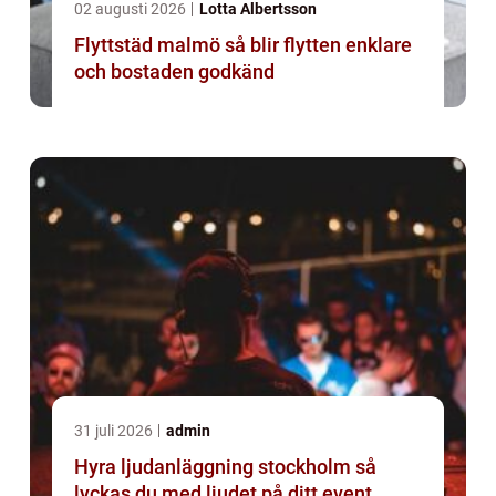
02 augusti 2026
Lotta Albertsson
Flyttstäd malmö så blir flytten enklare
och bostaden godkänd
31 juli 2026
admin
Hyra ljudanläggning stockholm så
lyckas du med ljudet på ditt event