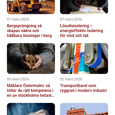
07 mars 2026
07 mars 2026
Bergsprängning så
Lösullsisolering –
skapas säkra och
energieffektiv isolering
hållbara lösningar i berg
för vind och tak
03 mars 2026
02 mars 2026
Mäklare Östermalm: så
Transportband som
hittar du rätt kompetens i
ryggrad i modern industri
en av stockholms hetaste
stadsdelar