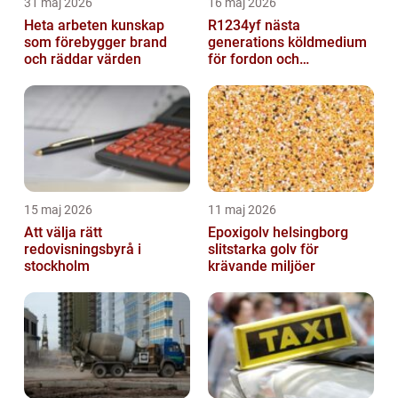
31 maj 2026
16 maj 2026
Heta arbeten kunskap
R1234yf nästa
som förebygger brand
generations köldmedium
och räddar värden
för fordon och
komfortkyla
15 maj 2026
11 maj 2026
Att välja rätt
Epoxigolv helsingborg
redovisningsbyrå i
slitstarka golv för
stockholm
krävande miljöer