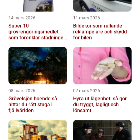
14 mars 2026
11 mars 2026
Super 10
Bildekor som rullande
grovrengöringsmedlet
reklampelare och skydd
som förenklar städningen
för bilen
på riktigt
08 mars 2026
07 mars 2026
Grövelsjön boende så
Hyra ut lägenhet: så gör
hittar du rätt stuga i
du tryggt, lagligt och
fjällvärlden
lönsamt