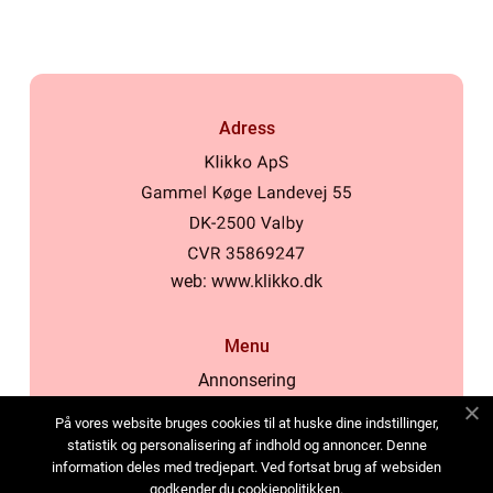
Adress
web:
www.klikko.dk
Menu
Annonsering
Om oss
På vores website bruges cookies til at huske dine indstillinger,
Cookies
statistik og personalisering af indhold og annoncer. Denne
information deles med tredjepart. Ved fortsat brug af websiden
Kontakta oss
godkender du cookiepolitikken.