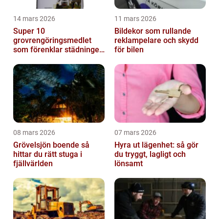
14 mars 2026
11 mars 2026
Super 10
Bildekor som rullande
grovrengöringsmedlet
reklampelare och skydd
som förenklar städningen
för bilen
på riktigt
08 mars 2026
07 mars 2026
Grövelsjön boende så
Hyra ut lägenhet: så gör
hittar du rätt stuga i
du tryggt, lagligt och
fjällvärlden
lönsamt