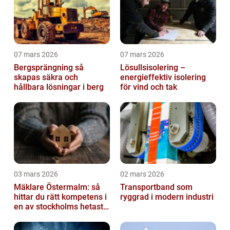
07 mars 2026
07 mars 2026
Bergsprängning så
Lösullsisolering –
skapas säkra och
energieffektiv isolering
hållbara lösningar i berg
för vind och tak
03 mars 2026
02 mars 2026
Mäklare Östermalm: så
Transportband som
hittar du rätt kompetens i
ryggrad i modern industri
en av stockholms hetaste
stadsdelar