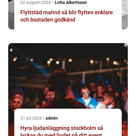
02 augusti 2026
Lotta Albertsson
Flyttstäd malmö så blir flytten enklare
och bostaden godkänd
31 juli 2026
admin
Hyra ljudanläggning stockholm så
lyckas du med ljudet på ditt event