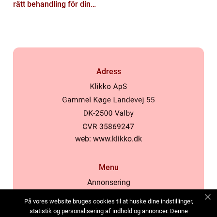
rätt behandling för din
hud
Adress
web:
www.klikko.dk
Menu
Annonsering
Om oss
På vores website bruges cookies til at huske dine indstillinger,
Cookies
statistik og personalisering af indhold og annoncer. Denne