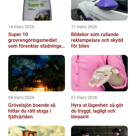
14 mars 2026
11 mars 2026
Super 10
Bildekor som rullande
grovrengöringsmedlet
reklampelare och skydd
som förenklar städningen
för bilen
på riktigt
08 mars 2026
07 mars 2026
Grövelsjön boende så
Hyra ut lägenhet: så gör
hittar du rätt stuga i
du tryggt, lagligt och
fjällvärlden
lönsamt