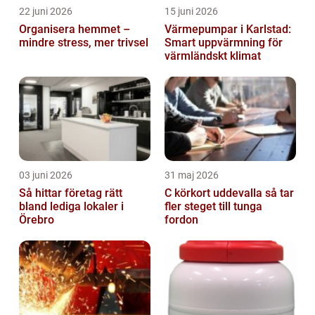
22 juni 2026
15 juni 2026
Organisera hemmet –
Värmepumpar i Karlstad:
mindre stress, mer trivsel
Smart uppvärmning för
värmländskt klimat
03 juni 2026
31 maj 2026
Så hittar företag rätt
C körkort uddevalla så tar
bland lediga lokaler i
fler steget till tunga
Örebro
fordon