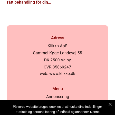
rätt behandling för din
hud
Adress
web:
www.klikko.dk
Menu
Annonsering
Om oss
På vores website bruges cookies til at huske dine indstillinger,
Cookies
statistik og personalisering af indhold og annoncer. Denne