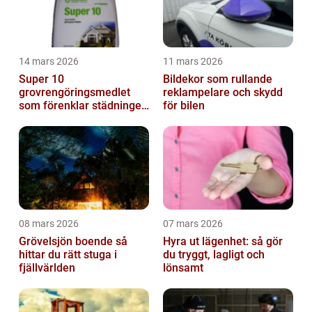
14 mars 2026
11 mars 2026
Super 10
Bildekor som rullande
grovrengöringsmedlet
reklampelare och skydd
som förenklar städningen
för bilen
på riktigt
08 mars 2026
07 mars 2026
Grövelsjön boende så
Hyra ut lägenhet: så gör
hittar du rätt stuga i
du tryggt, lagligt och
fjällvärlden
lönsamt