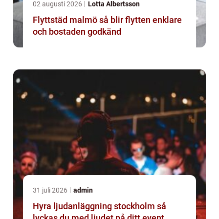
02 augusti 2026
Lotta Albertsson
Flyttstäd malmö så blir flytten enklare
och bostaden godkänd
31 juli 2026
admin
Hyra ljudanläggning stockholm så
lyckas du med ljudet på ditt event