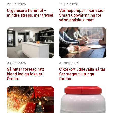
22 juni 2026
15 juni 2026
Organisera hemmet –
Värmepumpar i Karlstad:
mindre stress, mer trivsel
Smart uppvärmning för
värmländskt klimat
03 juni 2026
31 maj 2026
Så hittar företag rätt
C körkort uddevalla så tar
bland lediga lokaler i
fler steget till tunga
Örebro
fordon