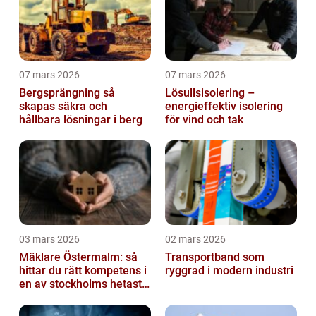
07 mars 2026
07 mars 2026
Bergsprängning så
Lösullsisolering –
skapas säkra och
energieffektiv isolering
hållbara lösningar i berg
för vind och tak
03 mars 2026
02 mars 2026
Mäklare Östermalm: så
Transportband som
hittar du rätt kompetens i
ryggrad i modern industri
en av stockholms hetaste
stadsdelar