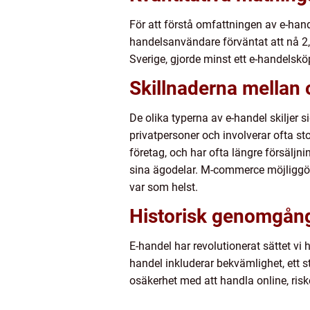
För att förstå omfattningen av e-hande
handelsanvändare förväntat att nå 2,
Sverige, gjorde minst ett e-handelsk
Skillnaderna mellan 
De olika typerna av e-handel skiljer si
privatpersoner och involverar ofta st
företag, och har ofta längre försäljn
sina ägodelar. M-commerce möjliggör k
var som helst.
Historisk genomgång
E-handel har revolutionerat sättet v
handel inkluderar bekvämlighet, ett s
osäkerhet med att handla online, risk