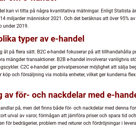
l kan vi titta på några kvantitativa mätningar. Enligt Statista är
14 miljarder människor 2021. Och det beräknas att över 95% av 
öp under 2019.
olika typer av e-handel
g åt på flera sätt. B2C e-handel fokuserar på att tillhandahålla pr
ora mängder transaktioner. B2B e-handel involverar vanligtvis st
ingscykler. C2C e-handel ger privatpersoner möjlighet att sälja 
öp och försäljning via mobila enheter, vilket ger kunderna flexi
 av för- och nackdelar med e-hand
i handlar på, men det finns både för- och nackdelar med denna f
tort urval av varor, förmågan att jämföra priser och spara tid o
en för bedrägerier, problem med returer och fördröjningar i lever