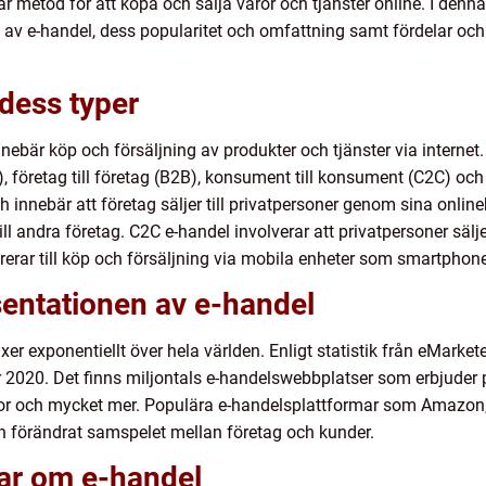
r metod för att köpa och sälja varor och tjänster online. I denna
na av e-handel, dess popularitet och omfattning samt fördelar o
dess typer
innebär köp och försäljning av produkter och tjänster via internet.
C), företag till företag (B2B), konsument till konsument (C2C) 
 innebär att företag säljer till privatpersoner genom sina online
till andra företag. C2C e-handel involverar att privatpersoner sälj
erar till köp och försäljning via mobila enheter som smartphone
entationen av e-handel
er exponentiellt över hela världen. Enligt statistik från eMarke
r 2020. Det finns miljontals e-handelswebbplatser som erbjuder p
varor och mycket mer. Populära e-handelsplattformar som Amazon
ch förändrat samspelet mellan företag och kunder.
gar om e-handel