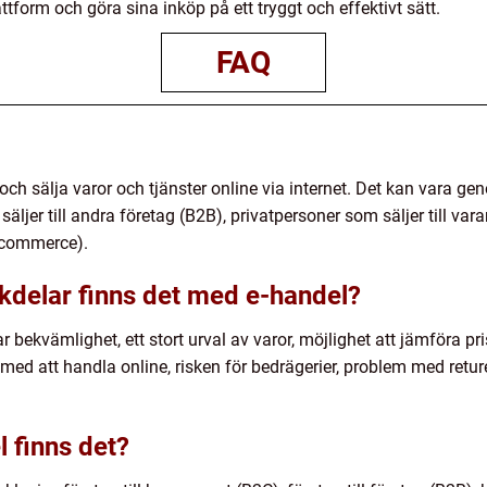
tform och göra sina inköp på ett tryggt och effektivt sätt.
FAQ
ch sälja varor och tjänster online via internet. Det kan vara gen
äljer till andra företag (B2B), privatpersoner som säljer till var
m-commerce).
ckdelar finns det med e-handel?
 bekvämlighet, ett stort urval av varor, möjlighet att jämföra pr
ed att handla online, risken för bedrägerier, problem med reture
l finns det?