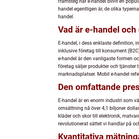
framsteg har e-handel blivit en populä
handel egentligen är, de olika typer
handel.
Vad är e-handel och 
E-handel, i dess enklaste definition, 
inklusive företag till konsument (B2
e-handel är den vanligaste formen och
företag säljer produkter och tjänster 
marknadsplatser. Mobil e-handel refer
Den omfattande pres
E-handel är en enorm industri som väx
omsättning nå över 4,1 biljoner dolla
kläder och skor till elektronik, mat
revolutionerat sättet vi handlar på o
Kvantitativa mätnin