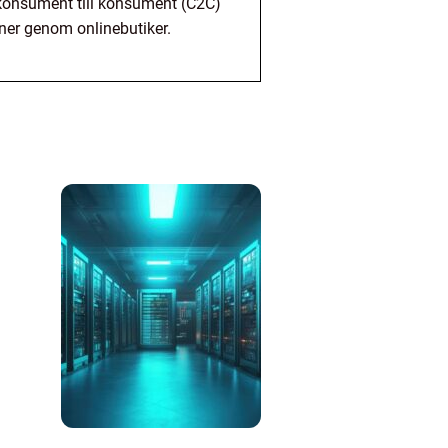
), konsument till konsument (C2C)
oner genom onlinebutiker.