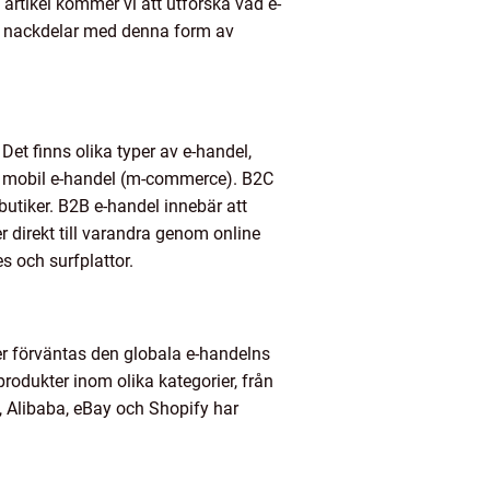
 artikel kommer vi att utforska vad e-
ch nackdelar med denna form av
 Det finns olika typer av e-handel,
och mobil e-handel (m-commerce). B2C
butiker. B2B e-handel innebär att
er direkt till varandra genom online
s och surfplattor.
ter förväntas den globala e-handelns
rodukter inom olika kategorier, från
, Alibaba, eBay och Shopify har