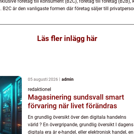
inklusive företag till konsument (B2C), företag till företag (B2B
B2C är den vanligaste formen där företag säljer till privatpers
Läs fler inlägg här
05 augusti 2026
admin
redaktionel
Magasinering sundsvall smart
förvaring när livet förändras
En grundlig översikt över den digitala handelns
värld ? En övergripande, grundlig översikt I dagens
digitala era är e-handel, eller elektronisk handel, en